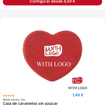
Configurar desde
4,59
€
1,49
€
Pedido mínimo: 30u
Caja de caramelos sin azúcar