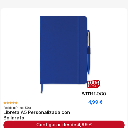
4,99
€
Pedido mínimo: 50u
Libreta A5 Personalizada con
Bolígrafo
Configurar desde
4,99
€