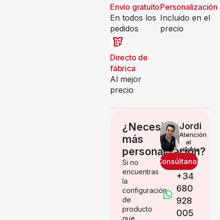
Envío gratuito
Personalización
En todos los
Incluido en el
pedidos
precio
Directo de
fábrica
Al mejor
precio
¿Necesitas
Jordi
Atención
más
al
personalización?
cliente
Consúltanos
Si no
encuentras
+34
la
680
configuración
de
928
producto
005
que