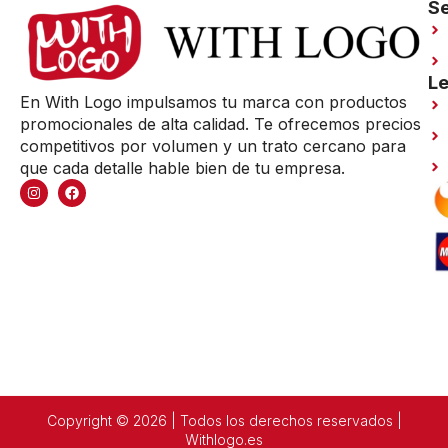
Se
Le
En With Logo impulsamos tu marca con productos
promocionales de alta calidad. Te ofrecemos precios
competitivos por volumen y un trato cercano para
que cada detalle hable bien de tu empresa.
Copyright © 2026 | Todos los derechos reservados |
Withlogo.es