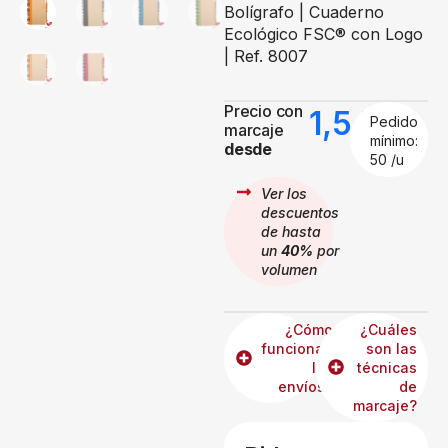
Bolígrafo | Cuaderno
Ecológico FSC® con Logo
| Ref. 8007
Precio con
1,54
€
Pedido
marcaje
mínimo:
desde
50 /u
Ver los
descuentos
de hasta
un
40%
por
volumen
¿Cómo
¿Cuáles
funcionan
son las
los
técnicas
envíos?
de
marcaje?