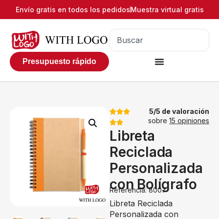
Envío gratis en todos los pedidos
Muestra virtual gratis
Presupuesto rápido
5/5 de valoración
sobre
15 opiniones
Libreta
Reciclada
Personalizada
con Bolígrafo
Referencia: 8007
Libreta Reciclada
Personalizada con