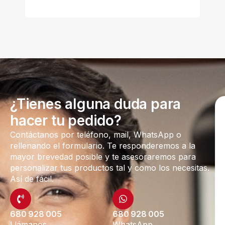
¿Tienes alguna duda para
hacer tu pedido?
Contáctanos por teléfono, mail, WhatsApp o
rellenando el formulario. Te responderemos a la
mayor brevedad posible y te asesoraremos para
personalizar tus productos tal y como los necesitas.
Así de fácil.
680 928 005
680 928 005
Llámanos
WhatsApp