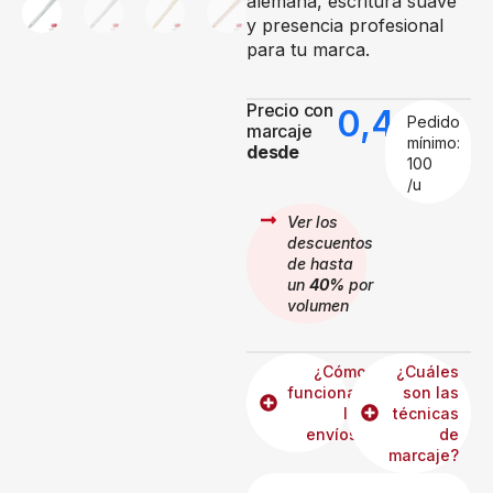
alemana, escritura suave
y presencia profesional
para tu marca.
Precio con
0,49
€
Pedido
marcaje
mínimo:
desde
100
/u
Ver los
descuentos
de hasta
un
40%
por
volumen
¿Cómo
¿Cuáles
funcionan
son las
los
técnicas
envíos?
de
marcaje?