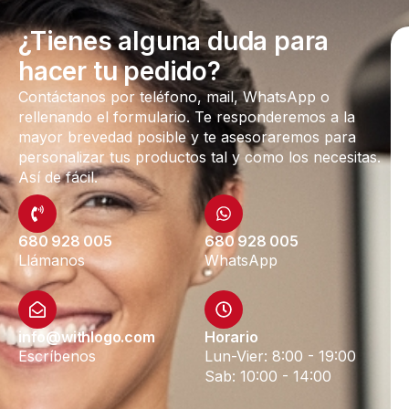
¿Tienes alguna duda para
hacer tu pedido?
Contáctanos por teléfono, mail, WhatsApp o
rellenando el formulario. Te responderemos a la
mayor brevedad posible y te asesoraremos para
personalizar tus productos tal y como los necesitas.
Así de fácil.
680 928 005
680 928 005
Llámanos
WhatsApp
info@withlogo.com
Horario
Escríbenos
Lun-Vier: 8:00 - 19:00
Sab: 10:00 - 14:00