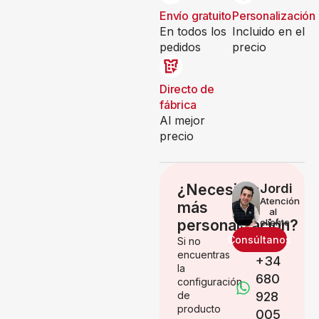
Envío gratuito
Personalización
En todos los
Incluido en el
pedidos
precio
Directo de
fábrica
Al mejor
precio
¿Necesitas
Jordi
Atención
más
al
personalización?
cliente
Consúltanos
Si no
encuentras
+34
la
680
configuración
de
928
producto
005