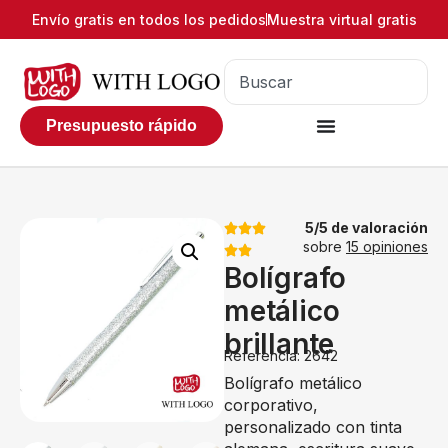
Envío gratis en todos los pedidos
Muestra virtual gratis
Presupuesto rápido
5/5 de valoración
sobre
15 opiniones
Bolígrafo
metálico
brillante
Referencia: 2642
Bolígrafo metálico
corporativo,
personalizado con tinta