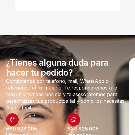
¿Tienes alguna duda para
hacer tu pedido?
Contáctanos por teléfono, mail, WhatsApp o
rellenando el formulario. Te responderemos a la
mayor brevedad posible y te asesoraremos para
personalizar tus productos tal y como los necesitas.
Así de fácil.
680 928 005
680 928 005
Llámanos
WhatsApp