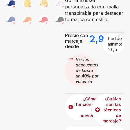
Gorra trucker
personalizada con malla
transpirable para destacar
tu marca con estilo.
Precio con
2,96
€
Pedido
marcaje
mínimo:
desde
10 /u
Ver los
descuentos
de hasta
un
40%
por
volumen
¿Cómo
¿Cuáles
funcionan
son las
los
técnicas
envíos?
de
marcaje?