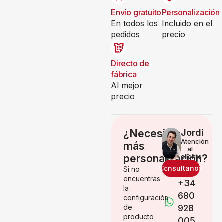
Envío gratuito
Personalización
En todos los
Incluido en el
pedidos
precio
Directo de
fábrica
Al mejor
precio
¿Necesitas
Jordi
Atención
más
al
personalización?
cliente
Consúltanos
Si no
encuentras
+34
la
680
configuración
de
928
producto
005