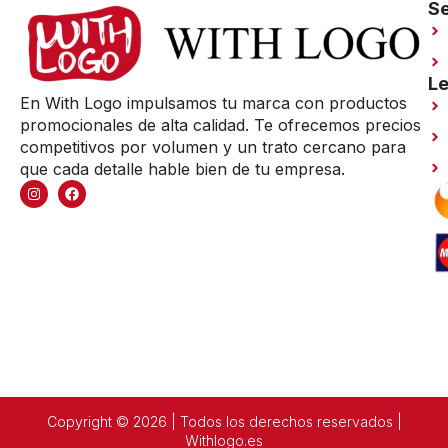
Se
Le
En With Logo impulsamos tu marca con productos
promocionales de alta calidad. Te ofrecemos precios
competitivos por volumen y un trato cercano para
que cada detalle hable bien de tu empresa.
Copyright © 2026 | Todos los derechos reservados |
Withlogo.es