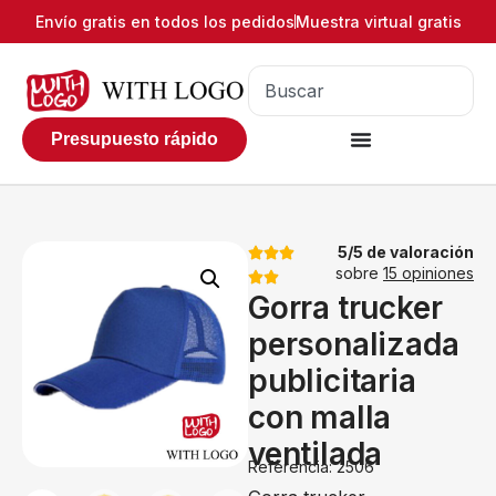
Envío gratis en todos los pedidos
Muestra virtual gratis
Presupuesto rápido
5/5 de valoración
sobre
15 opiniones
Gorra trucker
personalizada
publicitaria
con malla
ventilada
Referencia: 2506