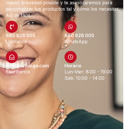
mayor brevedad posible y te asesoraremos para
personalizar tus productos tal y como los necesitas.
Así de fácil.
680 928 005
680 928 005
Llámanos
WhatsApp
info@withlogo.com
Horario
Escríbenos
Lun-Vier: 8:00 - 19:00
Sab: 10:00 - 14:00