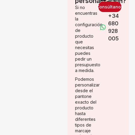
personalización?
Consúltanos
Si no
encuentras
+34
la
680
configuración
de
928
producto
005
que
necesitas
puedes
pedir un
presupuesto
a medida.
Podemos
personalizar
desde el
pantone
exacto del
producto
hasta
diferentes
tipos de
marcaje