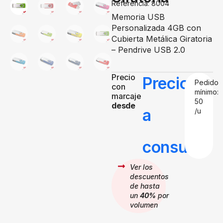
Referencia: 8004
Memoria USB
Personalizada 4GB con
Cubierta Metálica Giratoria
– Pendrive USB 2.0
Precio
Precio
Pedido
con
mínimo:
marcaje
50
desde
a
/u
consultar
Ver los
descuentos
de hasta
un
40%
por
volumen