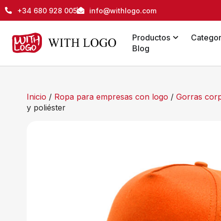
+34 680 928 005
info@withlogo.com
Productos
Categor
Blog
Inicio
/
Ropa para empresas con logo
/
Gorras corp
y poliéster