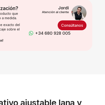
ización?
Jordi
Atención al cliente
producto que
o a medida.
e exacto del
Consúltanos
caje sobre el
+34 680 928 005
n!
tivo ajustable lana y