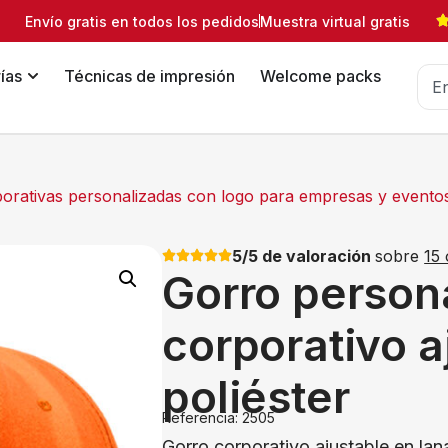
Envío gratis en todos los pedidos
Muestra virtual gratis
ías
Técnicas de impresión
Welcome packs
orativas personalizadas con logo para empresas y evento
5/5 de valoración
sobre
15 
Gorro person
corporativo a
poliéster
Referencia: 2505
Gorro corporativo ajustable en lana