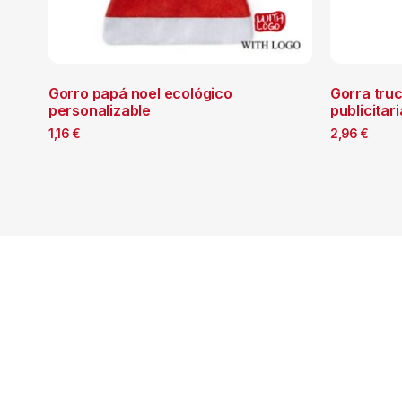
Gorro papá noel ecológico
Gorra tru
personalizable
publicitar
1,16
€
2,96
€