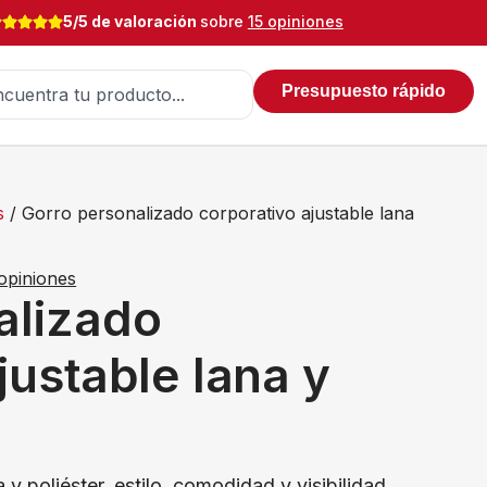
5/5 de valoración
sobre
15 opiniones
Presupuesto rápido
s
/ Gorro personalizado corporativo ajustable lana
opiniones
alizado
justable lana y
 y poliéster, estilo, comodidad y visibilidad