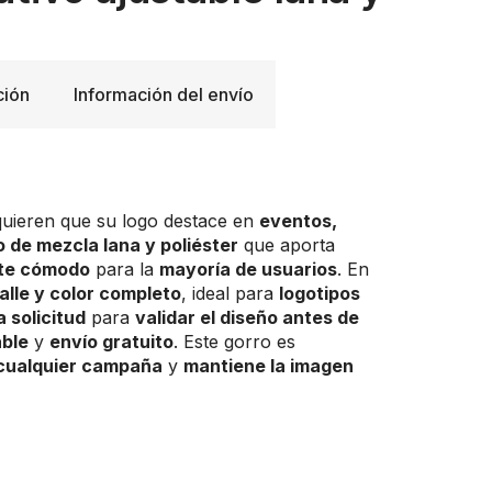
ción
Información del envío
uieren que su logo destace en
eventos,
o de mezcla lana y poliéster
que aporta
ste cómodo
para la
mayoría de usuarios
. En
alle y color completo
, ideal para
logotipos
a solicitud
para
validar el diseño antes de
able
y
envío gratuito
. Este gorro es
cualquier campaña
y
mantiene la imagen