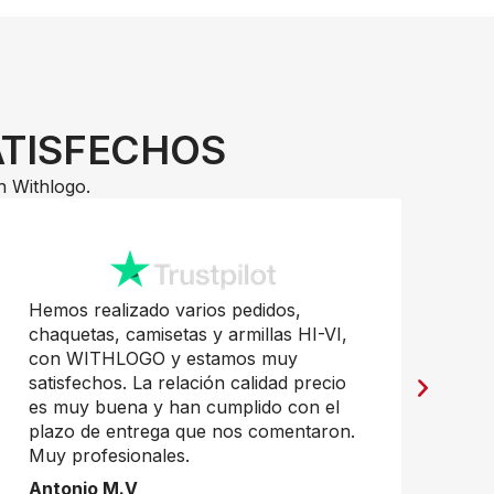
ATISFECHOS
n Withlogo.
Hemos realizado varios pedidos,
Pr
chaquetas, camisetas y armillas HI-VI,
mu
con WITHLOGO y estamos muy
Ja
satisfechos. La relación calidad precio
es muy buena y han cumplido con el
plazo de entrega que nos comentaron.
Muy profesionales.
Antonio M.V