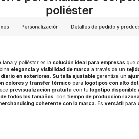
poliéster
ones
Personalización
Detalles de pedido y produc
e
lana y poliéster es la
solución ideal para empresas
que q
bina
elegancia y visibilidad de marca
a través de un
tejid
 diario en exteriores
.
Su talla ajustable
garantiza un
aju
on colores y transfer térmico
para
logotipos con alto det
rece
previsualización gratuita
con tu
logotipo disponible 
de todos los tamaños
, con
tiempo de producción razon
merchandising coherente con la marca
. Es
versátil
para