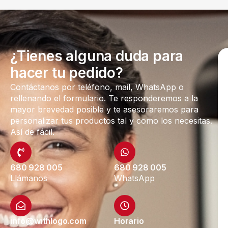
¿Tienes alguna duda para
hacer tu pedido?
Contáctanos por teléfono, mail, WhatsApp o
rellenando el formulario. Te responderemos a la
mayor brevedad posible y te asesoraremos para
personalizar tus productos tal y como los necesitas.
Así de fácil.
680 928 005
680 928 005
Llámanos
WhatsApp
info@withlogo.com
Horario