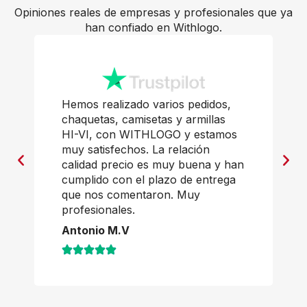
Opiniones reales de empresas y profesionales que ya
han confiado en Withlogo.
 realizado varios pedidos,
Productos perfe
tas, camisetas y armillas
calidad y muy b
, con WITHLOGO y estamos
Javi Casal
tisfechos. La relación
ad precio es muy buena y han
ido con el plazo de entrega
os comentaron. Muy
ionales.
io M.V