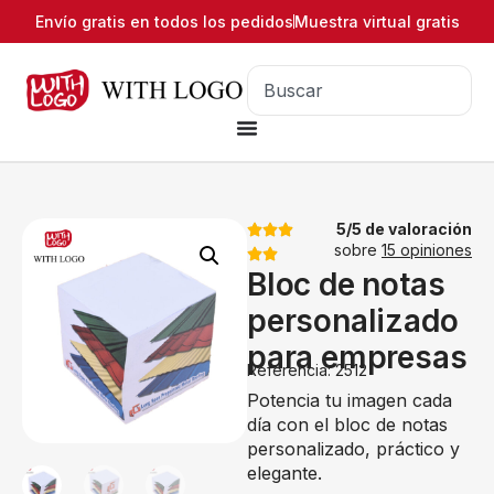
Envío gratis en todos los pedidos
Muestra virtual gratis
5/5 de valoración
sobre
15 opiniones
Bloc de notas
personalizado
para empresas
Referencia: 2512
Potencia tu imagen cada
día con el bloc de notas
personalizado, práctico y
elegante.