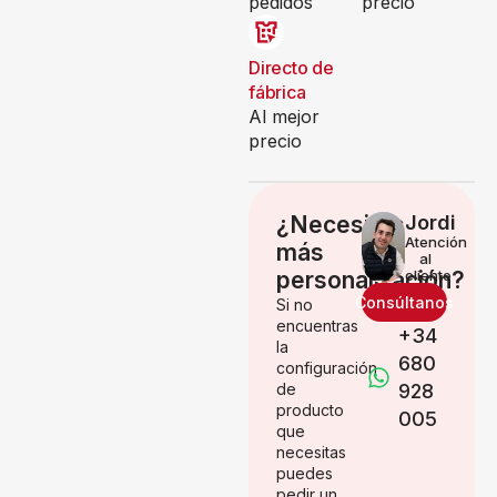
pedidos
precio
Directo de
fábrica
Al mejor
precio
¿Necesitas
Jordi
Atención
más
al
personalización?
cliente
Consúltanos
Si no
encuentras
+34
la
680
configuración
de
928
producto
005
que
necesitas
puedes
pedir un