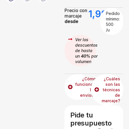
Precio con
1,99
€
Pedido
marcaje
mínimo:
desde
500
/u
Ver los
descuentos
de hasta
un
40%
por
volumen
¿Cómo
¿Cuáles
funcionan
son las
los
técnicas
envíos?
de
marcaje?
Pide tu
presupuesto