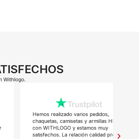
ATISFECHOS
n Withlogo.
Hemos realizado varios pedidos,
Pr
chaquetas, camisetas y armillas HI-VI,
mu
con WITHLOGO y estamos muy
Ja
satisfechos. La relación calidad precio