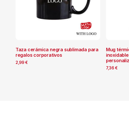
Taza cerámica negra sublimada para
Mug térmi
regalos corporativos
inoxidabl
personali
2,99
€
7,36
€