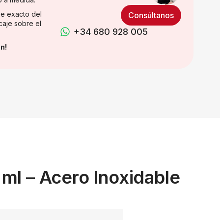
e exacto del
Consúltanos
caje sobre el
+34 680 928 005
n!
 ml – Acero Inoxidable