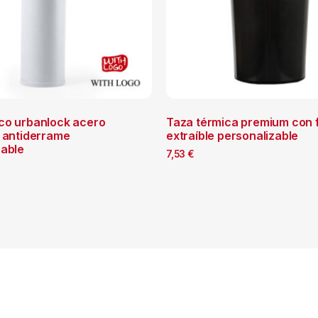
co urbanlock acero
Taza térmica premium con f
e antiderrame
extraíble personalizable
zable
7,53
€