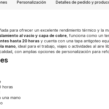
ones
Personalización
Detalles de pedido y produc
ñada para ofrecer un excelente rendimiento térmico y la m
slamiento al vacío y capa de cobre
, funciona como un te
entes hasta 20 horas
y cuenta con una tapa antigoteo eq
ola mano
, ideal para el trabajo, viajes o actividades al aire 
alidad, con amplias opciones de personalización para refor
les
e
0 horas
d
on una mano
ro