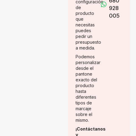
680
configuración
de
928
producto
005
que
necesitas
puedes
pedir un
presupuesto
a medida.
Podemos
personalizar
desde el
pantone
exacto del
producto
hasta
diferentes
tipos de
marcaje
sobre el
mismo.
¡Contáctanos
y