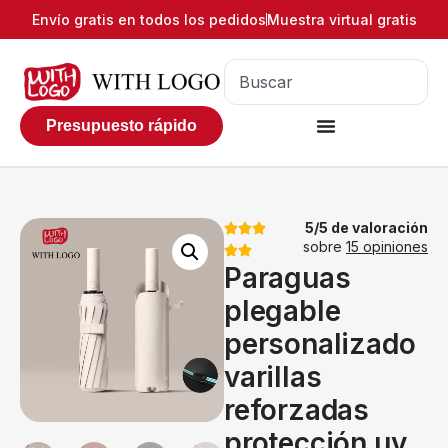
Envío gratis en todos los pedidos
Muestra virtual gratis
Presupuesto rápido
5/5 de valoración
sobre
15 opiniones
Paraguas
plegable
personalizado
varillas
reforzadas
protección uv