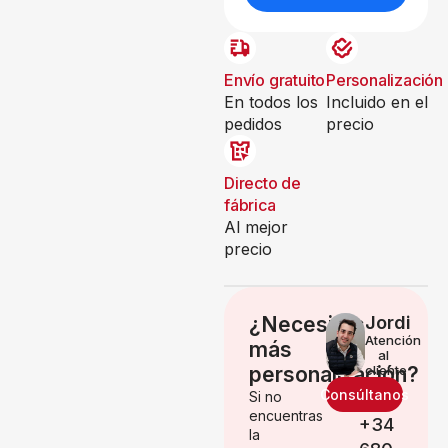
Envío gratuito
Personalización
En todos los
Incluido en el
pedidos
precio
Directo de
fábrica
Al mejor
precio
¿Necesitas
Jordi
Atención
más
al
personalización?
cliente
Consúltanos
Si no
encuentras
+34
la