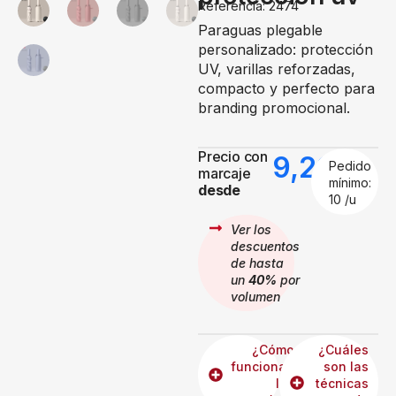
Referencia: 2474
Paraguas plegable
personalizado: protección
UV, varillas reforzadas,
compacto y perfecto para
branding promocional.
Precio con
9,29
€
Pedido
marcaje
mínimo:
desde
10 /u
Ver los
descuentos
de hasta
un
40%
por
volumen
¿Cómo
¿Cuáles
funcionan
son las
los
técnicas