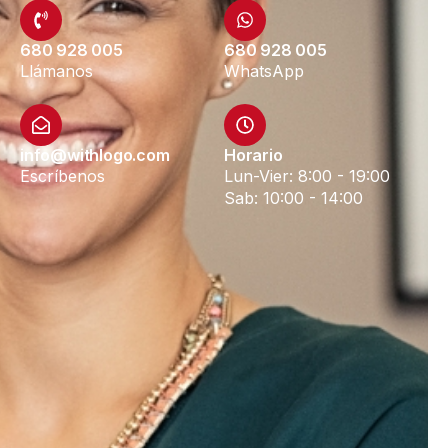
680 928 005
680 928 005
Llámanos
WhatsApp
info@withlogo.com
Horario
Escríbenos
Lun-Vier: 8:00 - 19:00
Sab: 10:00 - 14:00