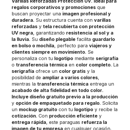
Varillas Reforzadas Protección UV
.
Ideal para
regalos corporativos y promociones
que
buscan proyectar una
imagen profesional y
duradera
. Su estructura cuenta con
varillas
reforzadas
y
tela recubierta con protección
UV negra
, garantizando
resistencia al sol y a
la lluvia
. Su
diseño plegable
facilita
guardarlo
en bolso o mochila
, perfecto para
viajeros y
clientes siempre en movimiento
. Se
personaliza con tu
logotipo
mediante
serigrafía
o
transferencia térmica
en
color completo
. La
serigrafía
ofrece un
color gratis
y la
posibilidad de
ampliar a varios colores
,
mientras la
transferencia térmica
entrega un
acabado de alta fidelidad en todo color
.
Incluye diseño gratuito previo a la producción
y
opción de empaquetado para regalo
. Solicita
un
mockup gratuito
con tu
logotipo
y recibe la
cotización
. Con
producción eficiente
y
entrega rápida
, este paraguas
refuerza la
imagen de tu empresa
en cualquier ocasión.