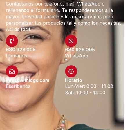
Contáctanos por teléfono, mail, WhatsApp o
rellenando el formulario. Te responderemos a la
mayor brevedad posible y te asesoraremos para
personalizar tus productos tal y como los necesitas.
Así de fácil.
680 928 005
680 928 005
Llámanos
WhatsApp
info@withlogo.com
Horario
Escríbenos
Lun-Vier: 8:00 - 19:00
Sab: 10:00 - 14:00