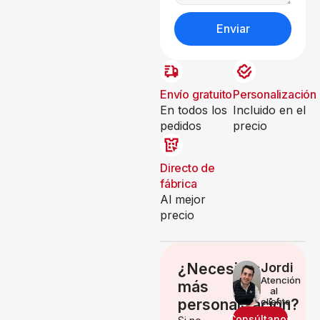
Enviar
Envío gratuito
Personalización
En todos los
Incluido en el
pedidos
precio
Directo de
fábrica
Al mejor
precio
¿Necesitas
Jordi
Atención
más
al
personalización?
cliente
Consúltanos