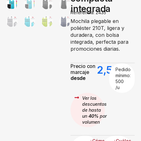
integrada
Referencia: 2435
Mochila plegable en
poliéster 210T, ligera y
duradera, con bolsa
integrada, perfecta para
promociones diarias.
Precio con
2,51
€
Pedido
marcaje
mínimo:
desde
500
/u
Ver los
descuentos
de hasta
un
40%
por
volumen
¿Cómo
¿Cuáles