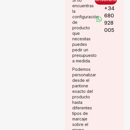
Si no
encuentras
+34
la
680
configuración
de
928
producto
005
que
necesitas
puedes
pedir un
presupuesto
a medida.
Podemos
personalizar
desde el
pantone
exacto del
producto
hasta
diferentes
tipos de
marcaje
sobre el
mismo.