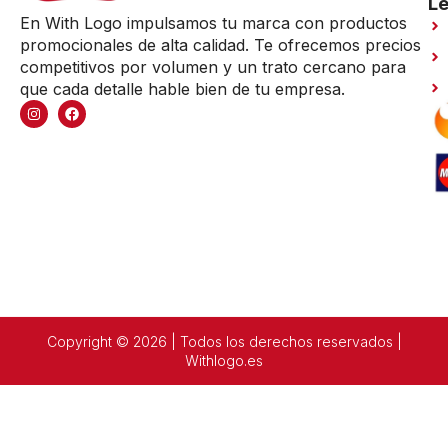
Le
En With Logo impulsamos tu marca con productos
promocionales de alta calidad. Te ofrecemos precios
competitivos por volumen y un trato cercano para
que cada detalle hable bien de tu empresa.
Copyright © 2026 | Todos los derechos reservados |
Withlogo.es