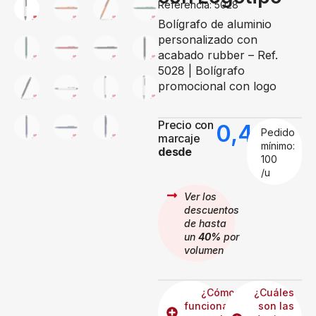
Referencia: 5028
Bolígrafo de aluminio
personalizado con
acabado rubber – Ref.
5028 | Bolígrafo
promocional con logo
Precio con
0,49
€
Pedido
marcaje
mínimo:
desde
100
/u
Ver los
descuentos
de hasta
un
40%
por
volumen
¿Cómo
¿Cuáles
funcionan
son las