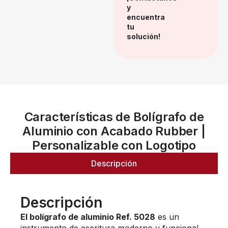
y
encuentra
tu
solución!
Características de Bolígrafo de
Aluminio con Acabado Rubber |
Personalizable con Logotipo
Descripción
Descripción
El bolígrafo de aluminio Ref. 5028
es un
instrumento de escritura moderno y funcional,