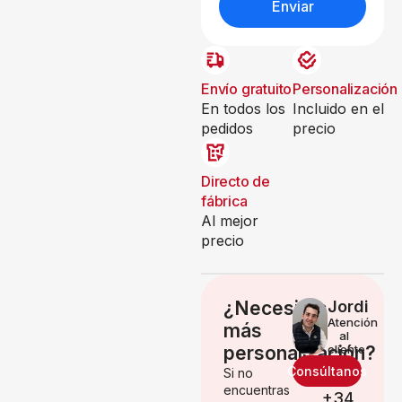
Enviar
Envío gratuito
Personalización
En todos los
Incluido en el
pedidos
precio
Directo de
fábrica
Al mejor
precio
¿Necesitas
Jordi
Atención
más
al
personalización?
cliente
Consúltanos
Si no
encuentras
+34