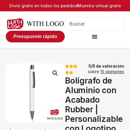
Envío gratis en todos los pedidos
Muestra virtual gratis
Presupuesto rápido
5/5 de valoración
sobre
15 opiniones
Bolígrafo de
Aluminio con
Acabado
Rubber |
Personalizable
con Logotipo