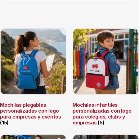
Mochilas plegables
Mochilas infantiles
personalizadas con logo
personalizadas con logo
para empresas y eventos
para colegios, clubs y
(15)
empresas
(5)