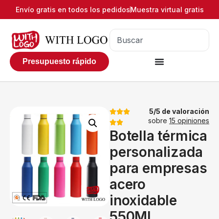
Envío gratis en todos los pedidos
Muestra virtual gratis
Presupuesto rápido
5/5 de valoración
sobre
15 opiniones
Botella térmica
personalizada
para empresas
acero
inoxidable
550ML