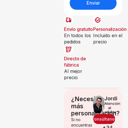
Enviar
Envío gratuito
Personalización
En todos los
Incluido en el
pedidos
precio
Directo de
fábrica
Al mejor
precio
¿Necesitas
Jordi
Atención
más
al
personalización?
cliente
Consúltanos
Si no
encuentras
+34