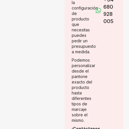
la
680
configuración
de
928
producto
005
que
necesitas
puedes
pedir un
presupuesto
a medida.
Podemos
personalizar
desde el
pantone
exacto del
producto
hasta
diferentes
tipos de
marcaje
sobre el
mismo.
¡Contáctanos