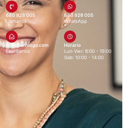
680 928 005
680 928 005
Llámanos
WhatsApp
info@withlogo.com
Horario
Escríbenos
Lun-Vier: 8:00 - 19:00
Sab: 10:00 - 14:00