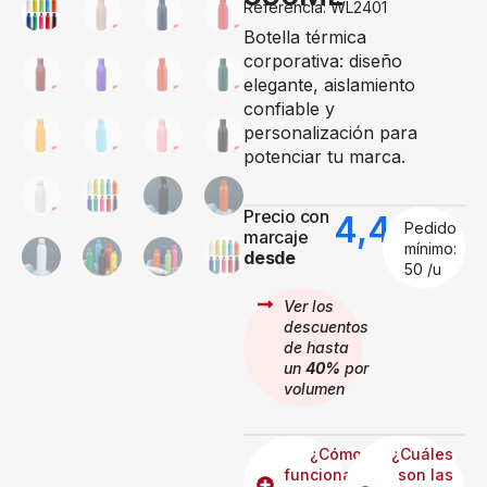
Referencia: WL2401
Botella térmica
corporativa: diseño
elegante, aislamiento
confiable y
personalización para
potenciar tu marca.
Precio con
4,49
€
Pedido
marcaje
mínimo:
desde
50 /u
Ver los
descuentos
de hasta
un
40%
por
volumen
¿Cómo
¿Cuáles
funcionan
son las