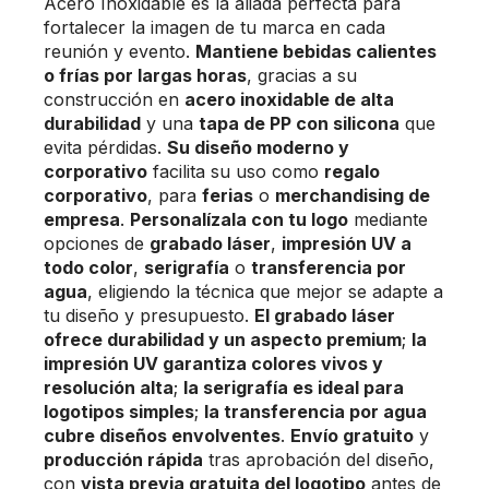
Acero Inoxidable es la aliada perfecta para
fortalecer la imagen de tu marca en cada
reunión y evento.
Mantiene bebidas calientes
o frías por largas horas
, gracias a su
construcción en
acero inoxidable de alta
durabilidad
y una
tapa de PP con silicona
que
evita pérdidas.
Su diseño moderno y
corporativo
facilita su uso como
regalo
corporativo
, para
ferias
o
merchandising de
empresa
.
Personalízala con tu logo
mediante
opciones de
grabado láser
,
impresión UV a
todo color
,
serigrafía
o
transferencia por
agua
, eligiendo la técnica que mejor se adapte a
tu diseño y presupuesto.
El grabado láser
ofrece durabilidad y un aspecto premium
;
la
impresión UV garantiza colores vivos y
resolución alta
;
la serigrafía es ideal para
logotipos simples
;
la transferencia por agua
cubre diseños envolventes
.
Envío gratuito
y
producción rápida
tras aprobación del diseño,
con
vista previa gratuita del logotipo
antes de