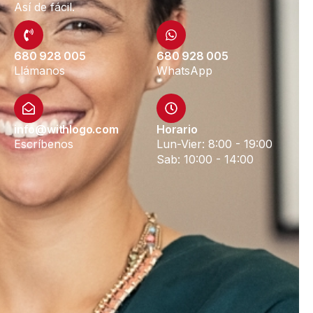
Así de fácil.
680 928 005
680 928 005
Llámanos
WhatsApp
info@withlogo.com
Horario
Escríbenos
Lun-Vier: 8:00 - 19:00
Sab: 10:00 - 14:00