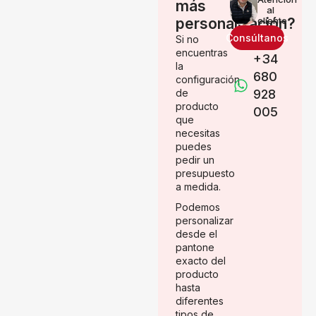
más
al
personalización?
cliente
Consúltanos
Si no
encuentras
+34
la
680
configuración
de
928
producto
005
que
necesitas
puedes
pedir un
presupuesto
a medida.
Podemos
personalizar
desde el
pantone
exacto del
producto
hasta
diferentes
tipos de