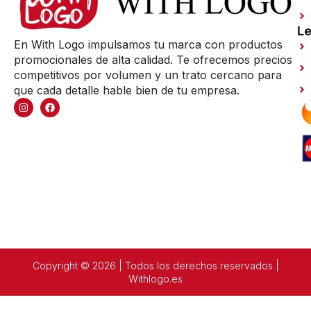
Le
En With Logo impulsamos tu marca con productos
promocionales de alta calidad. Te ofrecemos precios
competitivos por volumen y un trato cercano para
que cada detalle hable bien de tu empresa.
Copyright © 2026 | Todos los derechos reservados |
Withlogo.es