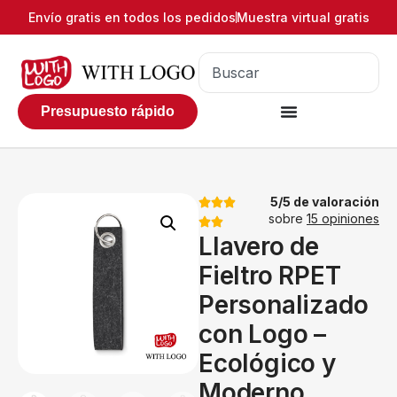
Envío gratis en todos los pedidos
Muestra virtual gratis
Presupuesto rápido
5/5 de valoración
sobre
15 opiniones
Llavero de
Fieltro RPET
Personalizado
con Logo –
Ecológico y
Moderno