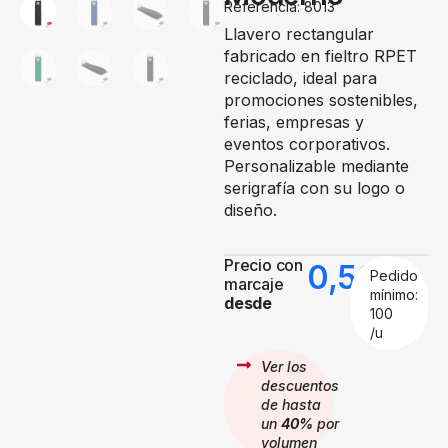
Referencia: 8013
Llavero rectangular
fabricado en fieltro RPET
reciclado, ideal para
promociones sostenibles,
ferias, empresas y
eventos corporativos.
Personalizable mediante
serigrafía con su logo o
diseño.
Precio con
0,59
€
Pedido
marcaje
mínimo:
desde
100
/u
Ver los
descuentos
de hasta
un
40%
por
volumen