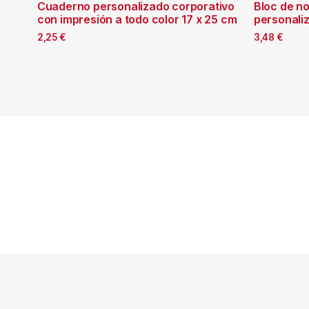
Cuaderno personalizado corporativo
Bloc de no
con impresión a todo color 17 x 25 cm
personali
2,25
€
3,48
€