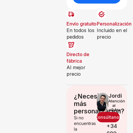
Envío gratuito
Personalización
En todos los
Incluido en el
pedidos
precio
Directo de
fábrica
Al mejor
precio
¿Necesitas
Jordi
Atención
más
al
personalización?
cliente
Consúltanos
Si no
encuentras
+34
la