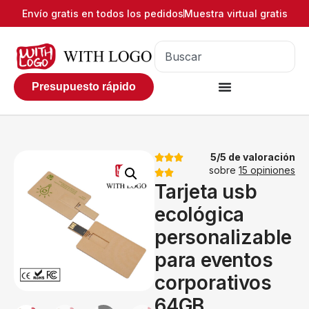
Envío gratis en todos los pedidos
Muestra virtual gratis
Presupuesto rápido
5/5 de valoración
sobre
15 opiniones
Tarjeta usb
ecológica
personalizable
para eventos
corporativos
64GB