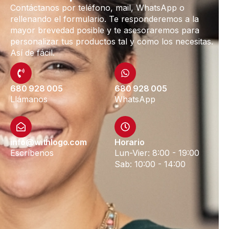
Contáctanos por teléfono, mail, WhatsApp o
rellenando el formulario. Te responderemos a la
mayor brevedad posible y te asesoraremos para
personalizar tus productos tal y como los necesitas.
Así de fácil.
680 928 005
680 928 005
Llámanos
WhatsApp
info@withlogo.com
Horario
Escríbenos
Lun-Vier: 8:00 - 19:00
Sab: 10:00 - 14:00