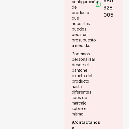
680
configuración
de
928
producto
005
que
necesitas
puedes
pedir un
presupuesto
a medida.
Podemos
personalizar
desde el
pantone
exacto del
producto
hasta
diferentes
tipos de
marcaje
sobre el
mismo.
¡Contáctanos
y