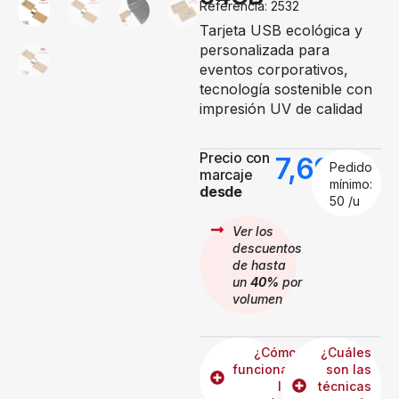
Referencia: 2532
Tarjeta USB ecológica y
personalizada para
eventos corporativos,
tecnología sostenible con
impresión UV de calidad
Precio con
7,69
€
Pedido
marcaje
mínimo:
desde
50 /u
Ver los
descuentos
de hasta
un
40%
por
volumen
¿Cómo
¿Cuáles
funcionan
son las
los
técnicas