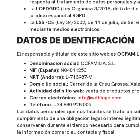
respecta al tratamiento de datos personales y a 
La
LOPDGDD
(Ley Orgánica 3/2018, de 5 de dici
jurídico español al RGPD.
La
LSSI-CE
(Ley 34/2002, de 11 de julio, de Ser
mediante medios electrónicos.
DATOS DE IDENTIFICACIÓN
El responsable y titular de este sitio web es
OCFAMILIA
Denominación social:
OCFAMILIA, S.L.
NIF (España):
N0401125J
NRT (Andorra):
L-713987-V
Domicilio social:
Carrer de la Creu Grossa, Xale
Actividad del sitio web:
venta de productos prom
Correo electrónico:
info@withlogo.com
Teléfono:
+34 680 928 005
Los datos personales que nos facilites se tratarán s
cumplimiento de una obligación legal o interés legíti
conservarán durante el tiempo necesario para cumplir
la información comercial, contable y fiscal.