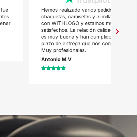
Hemos realizado varios pedidos,
Pr
chaquetas, camisetas y armillas HI-VI,
mu
con WITHLOGO y estamos muy
Ja
satisfechos. La relación calidad precio
es muy buena y han cumplido con el
plazo de entrega que nos comentaron.
Muy profesionales.
Antonio M.V