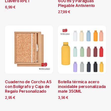
Llavero RPET
600 ml y Paraguas
Plegable Antiviento
6,99
€
27,99
€
Cuaderno de Corcho A5
Botella térmica acero
con Bolígrafo y Caja de
inoxidable personalizada
Regalo Personalizado
mate 350ML
2,95
€
3,56
€