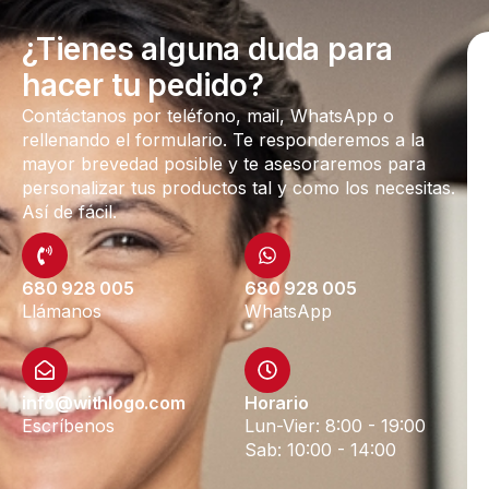
¿Tienes alguna duda para
hacer tu pedido?
Contáctanos por teléfono, mail, WhatsApp o
rellenando el formulario. Te responderemos a la
mayor brevedad posible y te asesoraremos para
personalizar tus productos tal y como los necesitas.
Así de fácil.
680 928 005
680 928 005
Llámanos
WhatsApp
info@withlogo.com
Horario
Escríbenos
Lun-Vier: 8:00 - 19:00
Sab: 10:00 - 14:00