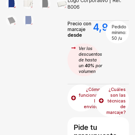
Logo Corporativo | Ref.
8006
Precio con
4,99
€
Pedido
marcaje
mínimo:
desde
50 /u
Ver los
descuentos
de hasta
un
40%
por
volumen
¿Cómo
¿Cuáles
funcionan
son las
los
técnicas
envíos?
de
marcaje?
Pide tu