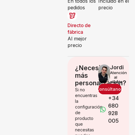
En todos los
Incluido en el
pedidos
precio
Directo de
fábrica
Al mejor
precio
¿Necesitas
Jordi
Atención
más
al
personalización?
cliente
Consúltanos
Si no
encuentras
+34
la
680
configuración
de
928
producto
005
que
necesitas