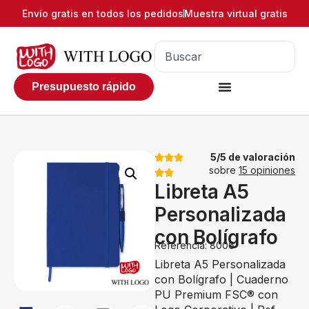
Envío gratis en todos los pedidos
Muestra virtual gratis
Presupuesto rápido
5/5 de valoración
sobre
15 opiniones
Libreta A5
Personalizada
con Bolígrafo
Referencia: 8006
Libreta A5 Personalizada
con Bolígrafo | Cuaderno
PU Premium FSC® con