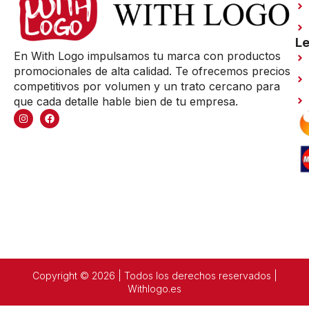
Le
En With Logo impulsamos tu marca con productos
promocionales de alta calidad. Te ofrecemos precios
competitivos por volumen y un trato cercano para
que cada detalle hable bien de tu empresa.
Copyright © 2026 | Todos los derechos reservados |
Withlogo.es