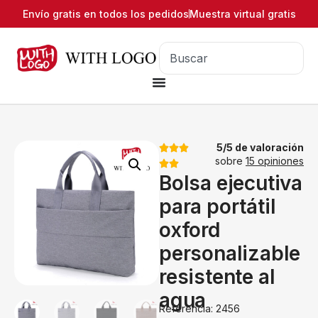
Envío gratis en todos los pedidos
Muestra virtual gratis
5/5 de valoración
sobre
15 opiniones
Bolsa ejecutiva
para portátil
oxford
personalizable
resistente al
agua
Referencia: 2456