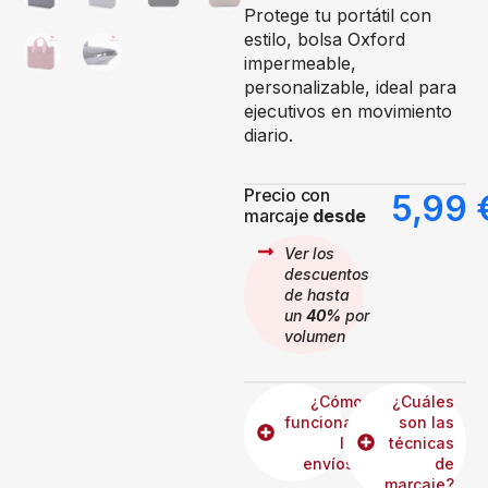
Protege tu portátil con
estilo, bolsa Oxford
impermeable,
personalizable, ideal para
ejecutivos en movimiento
diario.
Precio con
5,99
marcaje
desde
Ver los
descuentos
de hasta
un
40%
por
volumen
¿Cómo
¿Cuáles
funcionan
son las
los
técnicas
envíos?
de
marcaje?