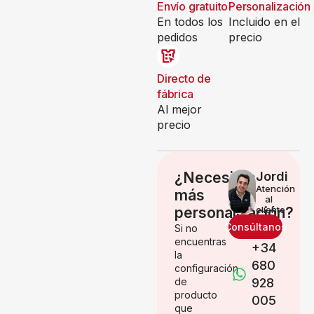
Envío gratuito
Personalización
En todos los
Incluido en el
pedidos
precio
Directo de
fábrica
Al mejor
precio
¿Necesitas
Jordi
Atención
más
al
personalización?
cliente
Consúltanos
Si no
encuentras
+34
la
680
configuración
de
928
producto
005
que