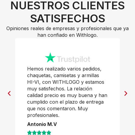
NUESTROS CLIENTES
SATISFECHOS
Opiniones reales de empresas y profesionales que ya
han confiado en Withlogo.
didos,
Productos perfectos. Buena
illas
calidad y muy buenos timmings.
stamos
Javi Casal
ón
na y han
entrega