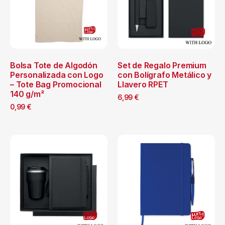
Bolsa Tote de Algodón
Set de Regalo Premium
Personalizada con Logo
con Bolígrafo Metálico y
– Tote Bag Promocional
Llavero RPET
140 g/m²
6,99
€
0,99
€