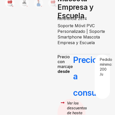
Empresa y
Escuela
Referencia: 2674
Soporte Móvil PVC
Personalizado | Soporte
Smartphone Mascota
Empresa y Escuela
Precio
Precio
Pedido
con
mínimo:
marcaje
200
desde
a
/u
consultar
Ver los
descuentos
de hasta