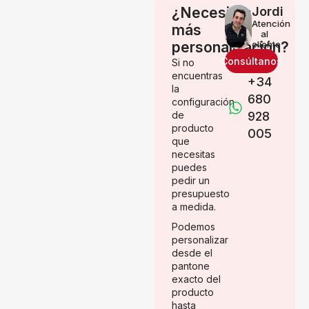
¿Necesitas
Jordi
Atención
más
al
personalización?
cliente
Consúltanos
Si no
encuentras
+34
la
680
configuración
de
928
producto
005
que
necesitas
puedes
pedir un
presupuesto
a medida.
Podemos
personalizar
desde el
pantone
exacto del
producto
hasta