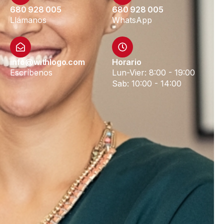
680 928 005
680 928 005
Llámanos
WhatsApp
info@withlogo.com
Horario
Escríbenos
Lun-Vier: 8:00 - 19:00
Sab: 10:00 - 14:00