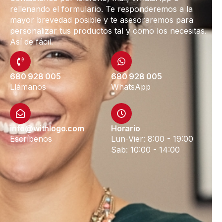
rellenando el formulario. Te responderemos a la
mayor brevedad posible y te asesoraremos para
personalizar tus productos tal y como los necesitas.
Así de fácil.
680 928 005
680 928 005
Llámanos
WhatsApp
info@withlogo.com
Horario
Escríbenos
Lun-Vier: 8:00 - 19:00
Sab: 10:00 - 14:00