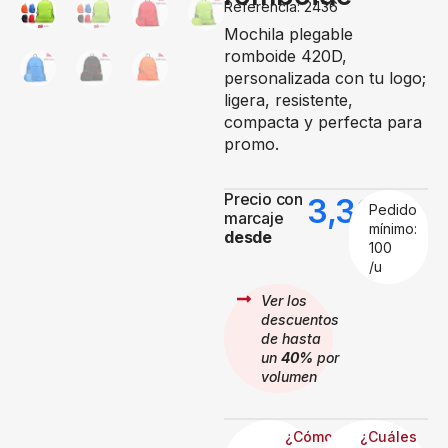
Referencia: 2436
Mochila plegable
romboide 420D,
personalizada con tu logo;
ligera, resistente,
compacta y perfecta para
promo.
Precio con
3,39
€
Pedido
marcaje
mínimo:
desde
100
/u
Ver los
descuentos
de hasta
un
40%
por
volumen
¿Cómo
¿Cuáles