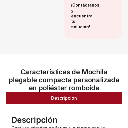
¡Contáctanos
y
encuentra
tu
solución!
Características de Mochila
plegable compacta personalizada
en poliéster romboide
Descripción
Descripción
Captura miradas en ferias y eventos con la