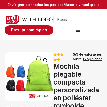
Envío gratis en todos los pedidos
Muestra virtual gratis
Presupuesto rápido
5/5 de valoración
sobre
15 opiniones
Mochila
plegable
compacta
personalizada
en poliéster
romboide