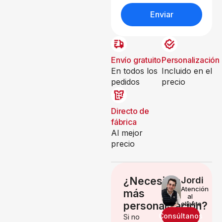
Enviar
Envío gratuito
Personalización
En todos los
Incluido en el
pedidos
precio
Directo de
fábrica
Al mejor
precio
¿Necesitas
Jordi
Atención
más
al
personalización?
cliente
Consúltanos
Si no