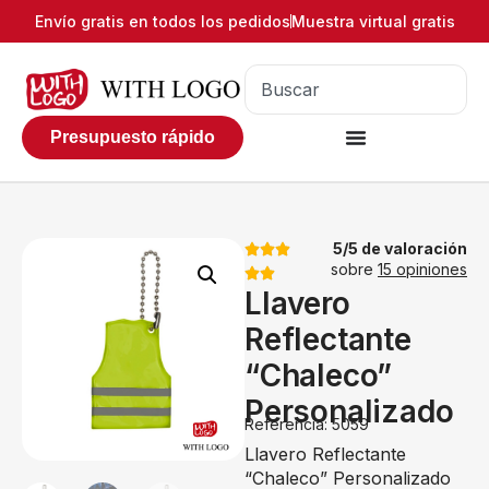
Envío gratis en todos los pedidos
Muestra virtual gratis
Presupuesto rápido
5/5 de valoración
sobre
15 opiniones
Llavero
Reflectante
“Chaleco”
Personalizado
Referencia: 5059
Llavero Reflectante
“Chaleco” Personalizado