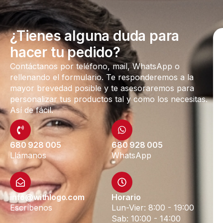
¿Tienes alguna duda para
hacer tu pedido?
Contáctanos por teléfono, mail, WhatsApp o
rellenando el formulario. Te responderemos a la
mayor brevedad posible y te asesoraremos para
personalizar tus productos tal y como los necesitas.
Así de fácil.
680 928 005
680 928 005
Llámanos
WhatsApp
info@withlogo.com
Horario
Escríbenos
Lun-Vier: 8:00 - 19:00
Sab: 10:00 - 14:00