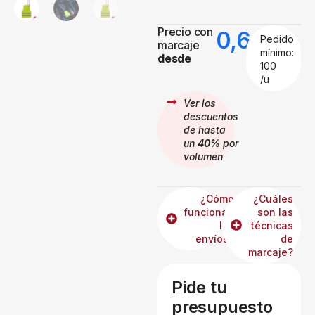
Precio con
0,64
€
Pedido
marcaje
mínimo:
desde
100
/u
Ver los
descuentos
de hasta
un
40%
por
volumen
¿Cómo
¿Cuáles
funcionan
son las
los
técnicas
envíos?
de
marcaje?
Pide tu
presupuesto