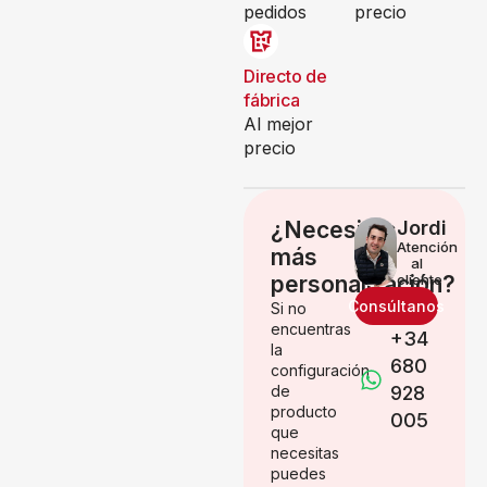
pedidos
precio
Directo de
fábrica
Al mejor
precio
¿Necesitas
Jordi
Atención
más
al
personalización?
cliente
Consúltanos
Si no
encuentras
+34
la
680
configuración
de
928
producto
005
que
necesitas
puedes