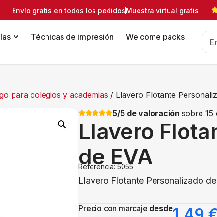
Envío gratis en todos los pedidos
Muestra virtual gratis
ías
Técnicas de impresión
Welcome packs
go para colegios y academias
/ Llavero Flotante Personali
5/5 de valoración
sobre
15 
Llavero Flota
de EVA
Referencia: 5055
Llavero Flotante Personalizado d
Precio con marcaje
desde
1,49