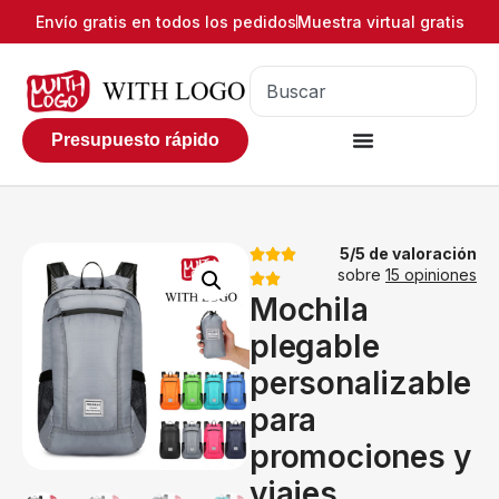
Envío gratis en todos los pedidos
Muestra virtual gratis
Presupuesto rápido
5/5 de valoración
sobre
15 opiniones
Mochila
plegable
personalizable
para
promociones y
viajes