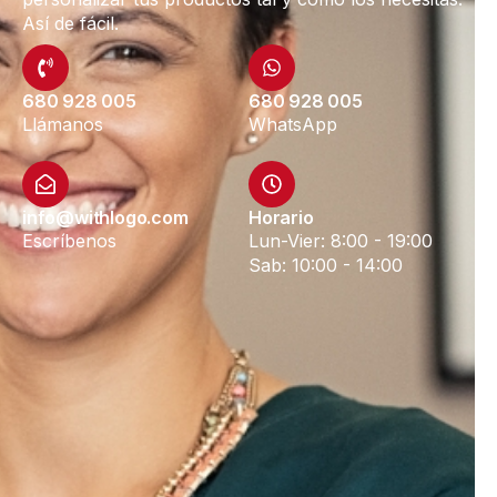
Así de fácil.
680 928 005
680 928 005
Llámanos
WhatsApp
info@withlogo.com
Horario
Escríbenos
Lun-Vier: 8:00 - 19:00
Sab: 10:00 - 14:00