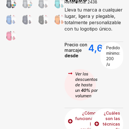
Referencia: 2438
Lleva tu marca a cualquier
lugar, ligera y plegable,
totalmente personalizable
con tu logotipo único.
Precio con
4,62
€
Pedido
marcaje
mínimo:
desde
200
/u
Ver los
descuentos
de hasta
un
40%
por
volumen
¿Cómo
¿Cuáles
funcionan
son las
los
técnicas