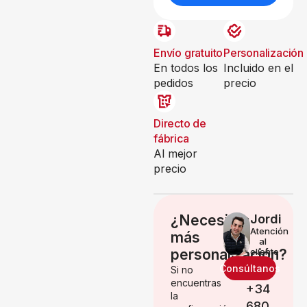
Envío gratuito
Personalización
En todos los
Incluido en el
pedidos
precio
Directo de
fábrica
Al mejor
precio
¿Necesitas
Jordi
Atención
más
al
personalización?
cliente
Consúltanos
Si no
encuentras
+34
la
680