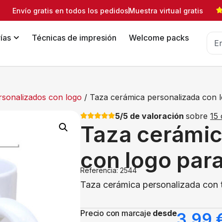
Envío gratis en todos los pedidos
Muestra virtual gratis
ías
Técnicas de impresión
Welcome packs
rsonalizados con logo
/ Taza cerámica personalizada con 
5/5 de valoración
sobre
15 
Taza cerámic
con logo par
Referencia: 2544
Taza cerámica personalizada con tu
Precio con marcaje
desde
3,99