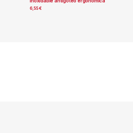
inoxidable antigoteo ergonómica
6,55
€