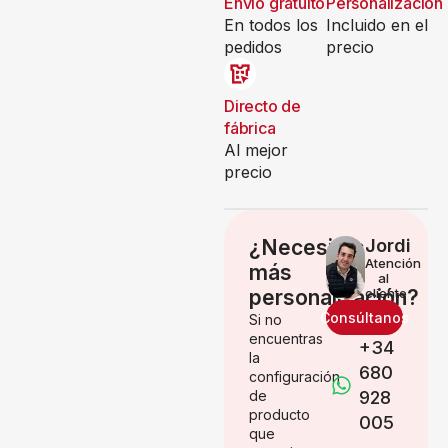
Envío gratuito
Personalización
En todos los
Incluido en el
pedidos
precio
Directo de
fábrica
Al mejor
precio
¿Necesitas
Jordi
Atención
más
al
personalización?
cliente
Consúltanos
Si no
encuentras
+34
la
680
configuración
de
928
producto
005
que