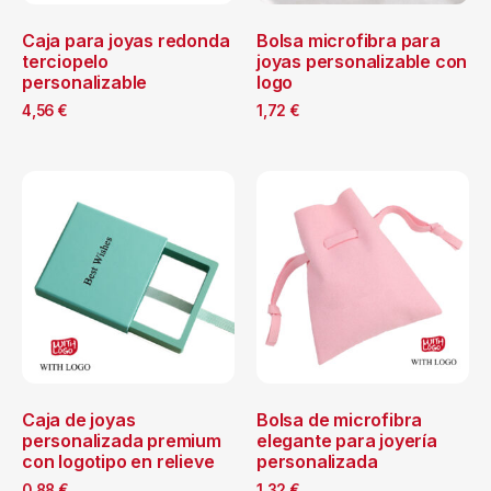
Caja para joyas redonda
Bolsa microfibra para
terciopelo
joyas personalizable con
personalizable
logo
4,56
€
1,72
€
Caja de joyas
Bolsa de microfibra
personalizada premium
elegante para joyería
con logotipo en relieve
personalizada
0,88
€
1,32
€