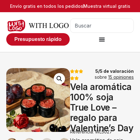
Envío gratis en todos los pedidos
Muestra virtual gratis
Presupuesto rápido
5/5 de valoración
sobre
15 opiniones
Vela aromática
100% soja
True Love –
regalo para
Valentine’s Day
Referencia: WL5027