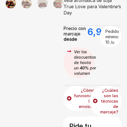
Vela aromática de soja
True Love para Valentine’s
Day
Precio con
6,99
€
Pedido
marcaje
mínimo:
desde
10 /u
Ver los
descuentos
de hasta
un
40%
por
volumen
¿Cómo
¿Cuáles
funcionan
son las
los
técnicas
envíos?
de
marcaje?
Pide tu