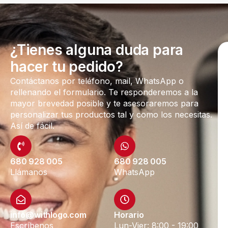
¿Tienes alguna duda para
hacer tu pedido?
Contáctanos por teléfono, mail, WhatsApp o
rellenando el formulario. Te responderemos a la
mayor brevedad posible y te asesoraremos para
personalizar tus productos tal y como los necesitas.
Así de fácil.
680 928 005
680 928 005
Llámanos
WhatsApp
info@withlogo.com
Horario
Escríbenos
Lun-Vier: 8:00 - 19:00