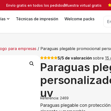
Envío gratis en todos los pedidos
Muestra virtual gratis
ías
Técnicas de impresión
Welcome packs
logo para empresas
/ Paraguas plegable promocional pers
5/5 de valoración
sobre
15 
Paraguas ple
personalizad
uv
Referencia: 2469
Paraguas plegable con protección 