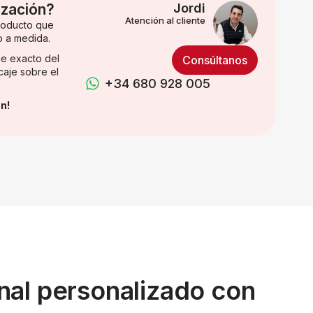
ización?
Jordi
Atención al cliente
producto que
o a medida.
e exacto del
Consúltanos
caje sobre el
+34 680 928 005
n!
nal personalizado con