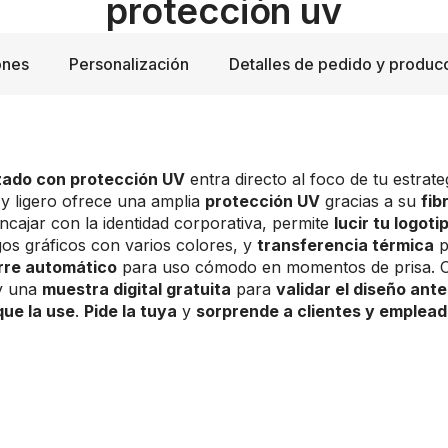
protección uv
ones
Personalización
Detalles de pedido y produc
zado con protección UV
entra directo al foco de tu estrateg
y ligero ofrece una amplia
protección UV
gracias a su
fib
cajar con la identidad corporativa, permite
lucir tu logot
ogos gráficos con varios colores, y
transferencia térmica
p
erre automático
para uso cómodo en momentos de prisa. O
 y una
muestra digital gratuita
para
validar el diseño ante
ue la use
.
Pide la tuya
y
sorprende a clientes y emplea