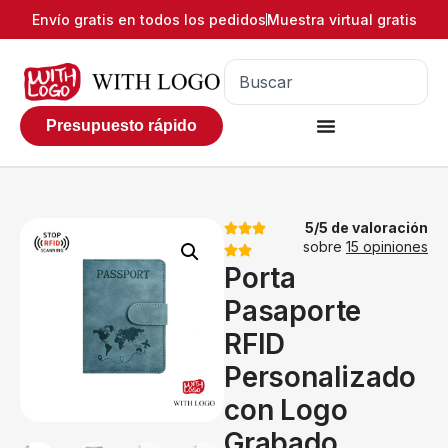
Envío gratis en todos los pedidos
Muestra virtual gratis
Presupuesto rápido
5/5 de valoración
sobre
15 opiniones
Porta
Pasaporte
RFID
Personalizado
con Logo
Grabado