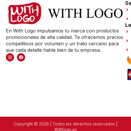
Se
Le
En With Logo impulsamos tu marca con productos
promocionales de alta calidad. Te ofrecemos precios
competitivos por volumen y un trato cercano para
que cada detalle hable bien de tu empresa.
Copyright © 2026 | Todos los derechos reservados |
Withlogo.es