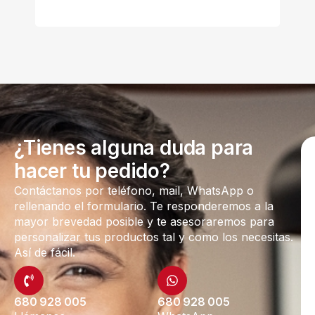
¿Tienes alguna duda para
hacer tu pedido?
Contáctanos por teléfono, mail, WhatsApp o
rellenando el formulario. Te responderemos a la
mayor brevedad posible y te asesoraremos para
personalizar tus productos tal y como los necesitas.
Así de fácil.
680 928 005
680 928 005