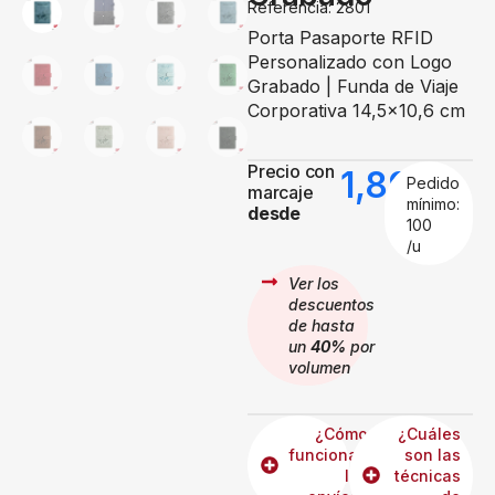
Referencia: 2801
Porta Pasaporte RFID
Personalizado con Logo
Grabado | Funda de Viaje
Corporativa 14,5×10,6 cm
Precio con
1,89
€
Pedido
marcaje
mínimo:
desde
100
/u
Ver los
descuentos
de hasta
un
40%
por
volumen
¿Cómo
¿Cuáles
funcionan
son las
los
técnicas