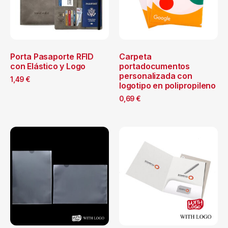
Porta Pasaporte RFID
Carpeta
con Elástico y Logo
portadocumentos
personalizada con
1,49
€
logotipo en polipropileno
0,69
€