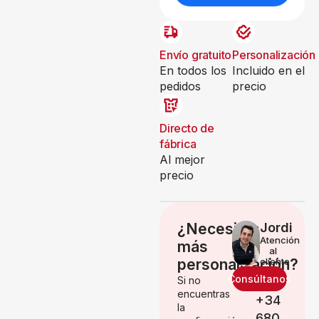
Envío gratuito
Personalización
En todos los
Incluido en el
pedidos
precio
Directo de
fábrica
Al mejor
precio
¿Necesitas
Jordi
Atención
más
al
personalización?
cliente
Consúltanos
Si no
encuentras
+34
la
680