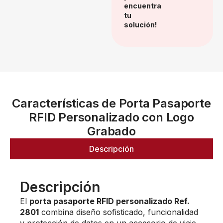
encuentra
tu
solución!
Características de Porta Pasaporte
RFID Personalizado con Logo
Grabado
Descripción
Descripción
El
porta pasaporte RFID personalizado Ref.
2801
combina diseño sofisticado, funcionalidad
y protección de datos en un accesorio de viaje