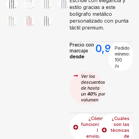
Escribe con elegancia y
estilo gracias a este
bolígrafo metálico
personalizado con punta
táctil premium.
Precio con
0,99
€
Pedido
marcaje
mínimo:
desde
100
/u
Ver los
descuentos
de hasta
un
40%
por
volumen
¿Cómo
¿Cuáles
funcionan
son las
los
técnicas
envíos?
de