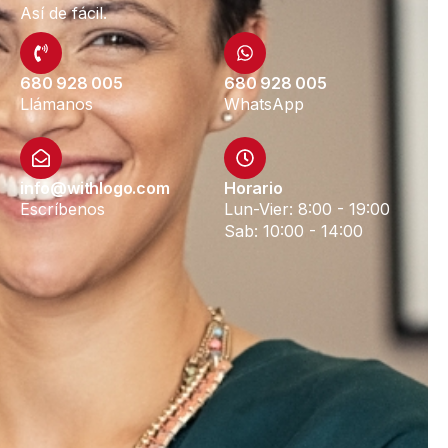
Así de fácil.
680 928 005
680 928 005
Llámanos
WhatsApp
info@withlogo.com
Horario
Escríbenos
Lun-Vier: 8:00 - 19:00
Sab: 10:00 - 14:00