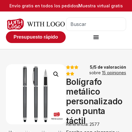
Envío gratis en todos los pedidos
Muestra virtual gratis
Presupuesto rápido
5/5 de valoración
sobre
15 opiniones
Bolígrafo
metálico
personalizado
con punta
táctil
Referencia: 2577