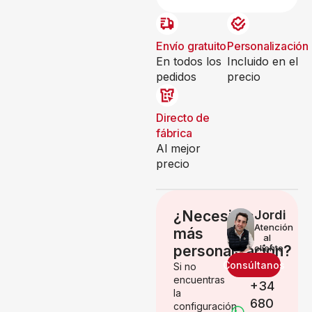
Envío gratuito
Personalización
En todos los
Incluido en el
pedidos
precio
Directo de
fábrica
Al mejor
precio
¿Necesitas
Jordi
Atención
más
al
personalización?
cliente
Consúltanos
Si no
encuentras
+34
la
680
configuración