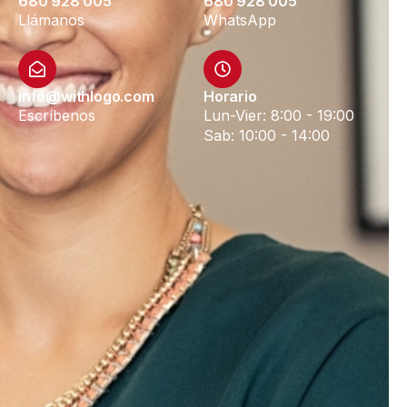
680 928 005
680 928 005
Llámanos
WhatsApp
info@withlogo.com
Horario
Escríbenos
Lun-Vier: 8:00 - 19:00
Sab: 10:00 - 14:00