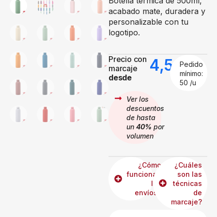
Botella térmica de 500ml,
acabado mate, duradera y
personalizable con tu
logotipo.
Precio con
4,56
€
Pedido
marcaje
mínimo:
desde
50 /u
Ver los
descuentos
de hasta
un
40%
por
volumen
¿Cómo
¿Cuáles
funcionan
son las
los
técnicas
envíos?
de
marcaje?