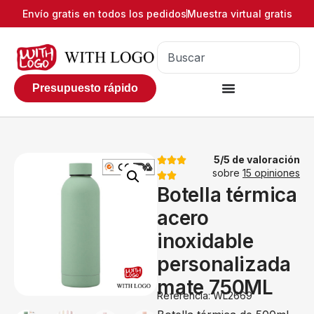
Envío gratis en todos los pedidos
Muestra virtual gratis
Presupuesto rápido
5/5 de valoración
sobre
15 opiniones
Botella térmica
acero
inoxidable
personalizada
mate 750ML
Referencia: WL2669