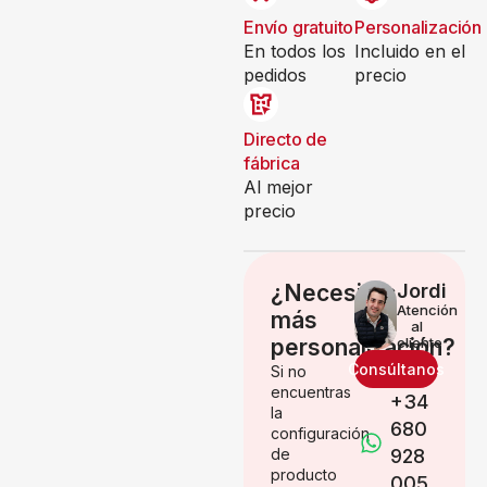
Envío gratuito
Personalización
En todos los
Incluido en el
pedidos
precio
Directo de
fábrica
Al mejor
precio
¿Necesitas
Jordi
Atención
más
al
personalización?
cliente
Consúltanos
Si no
encuentras
+34
la
680
configuración
de
928
producto
005