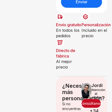
Enviar
Envío gratuito
Personalización
En todos los
Incluido en el
pedidos
precio
Directo de
fábrica
Al mejor
precio
¿Necesitas
Jordi
Atención
más
al
personalización?
cliente
Consúltanos
Si no
encuentras
+34