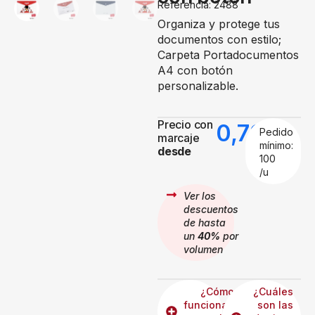
Referencia: 2488
Organiza y protege tus
documentos con estilo;
Carpeta Portadocumentos
A4 con botón
personalizable.
Precio con
0,79
€
Pedido
marcaje
mínimo:
desde
100
/u
Ver los
descuentos
de hasta
un
40%
por
volumen
¿Cómo
¿Cuáles
funcionan
son las