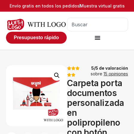
Envío gratis en todos los pedidos
Muestra virtual gratis
Presupuesto rápido
5/5 de valoración
sobre
15 opiniones
Carpeta porta
documentos
personalizada
en
polipropileno
con botón