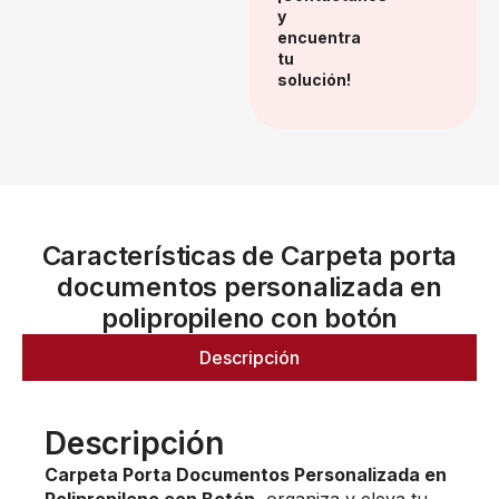
y
encuentra
tu
solución!
Características de Carpeta porta
documentos personalizada en
polipropileno con botón
Descripción
Descripción
Carpeta Porta Documentos Personalizada en
Polipropileno con Botón
, organiza y eleva tu