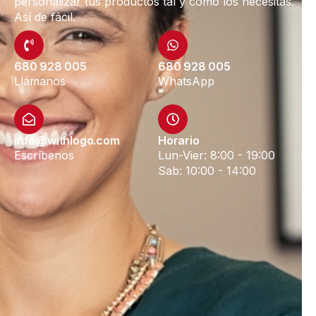
personalizar tus productos tal y como los necesitas.
Así de fácil.
680 928 005
680 928 005
Llámanos
WhatsApp
info@withlogo.com
Horario
Escríbenos
Lun-Vier: 8:00 - 19:00
Sab: 10:00 - 14:00