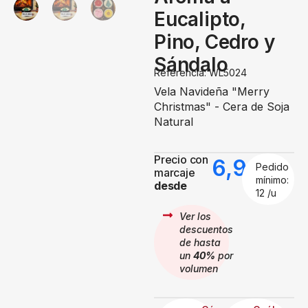
Eucalipto,
Pino, Cedro y
Sándalo
Referencia: WL5024
Vela Navideña "Merry
Christmas" - Cera de Soja
Natural
Precio con
6,99
€
Pedido
marcaje
mínimo:
desde
12 /u
Ver los
descuentos
de hasta
un
40%
por
volumen