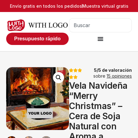
Envío gratis en todos los pedidos
Muestra virtual gratis
Presupuesto rápido
5/5 de valoración
sobre
15 opiniones
Vela Navideña
“Merry
Christmas” –
Cera de Soja
Natural con
Aroma a