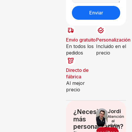
Enviar
Envío gratuito
Personalización
En todos los
Incluido en el
pedidos
precio
Directo de
fábrica
Al mejor
precio
¿Necesitas
Jordi
Atención
más
al
personalización?
cliente