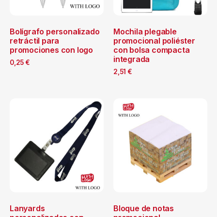
Bolígrafo personalizado
Mochila plegable
retráctil para
promocional poliéster
promociones con logo
con bolsa compacta
integrada
0,25
€
2,51
€
Lanyards
Bloque de notas