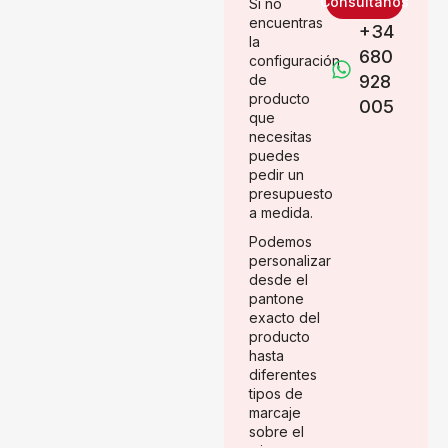
Consúltanos
Si no
encuentras
+34
la
680
configuración
de
928
producto
005
que
necesitas
puedes
pedir un
presupuesto
a medida.
Podemos
personalizar
desde el
pantone
exacto del
producto
hasta
diferentes
tipos de
marcaje
sobre el