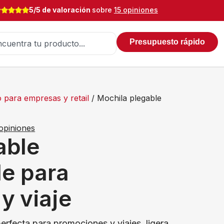
5/5 de valoración
sobre
15 opiniones
Presupuesto rápido
 para empresas y retail
/ Mochila plegable
opiniones
able
le para
y viaje
erfecta para promociones y viajes, ligera,