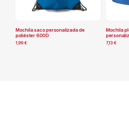
Mochila saco personalizada de
Mochila p
poliéster 600D
personaliz
1,99
€
7,13
€