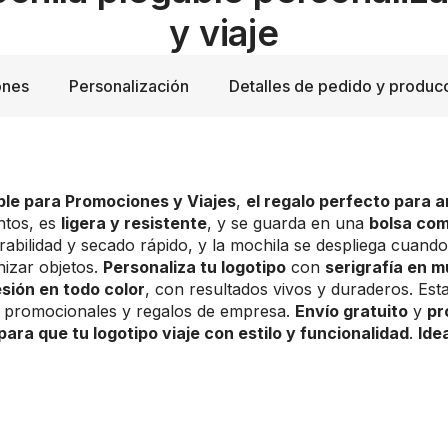
y viaje
ones
Personalización
Detalles de pedido y produc
ble para Promociones y Viajes
,
el regalo perfecto para am
entos, es
ligera y resistente
, y se guarda en una
bolsa co
abilidad y secado rápido, y la mochila se despliega cuand
nizar objetos.
Personaliza tu logotipo
con
serigrafía en mú
sión en todo color
, con resultados vivos y duraderos. Es
 promocionales y regalos de empresa.
Envío gratuito
y
pr
para que tu logotipo viaje con estilo y funcionalidad
.
Ide