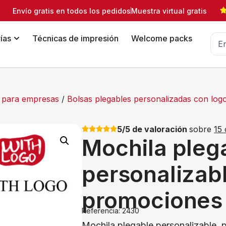
Envío gratis en todos los pedidos
Muestra virtual gratis
ías
Técnicas de impresión
Welcome packs
o para empresas
/
Bolsas plegables personalizadas con logo
5/5 de valoración
sobre
15 
Mochila pleg
personalizab
promociones 
Referencia: 2430
Mochila plegable personalizable, p