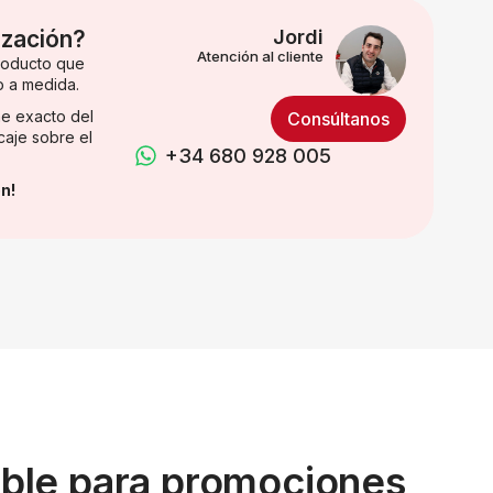
ización?
Jordi
Atención al cliente
producto que
o a medida.
e exacto del
Consúltanos
caje sobre el
+34 680 928 005
n!
able para promociones