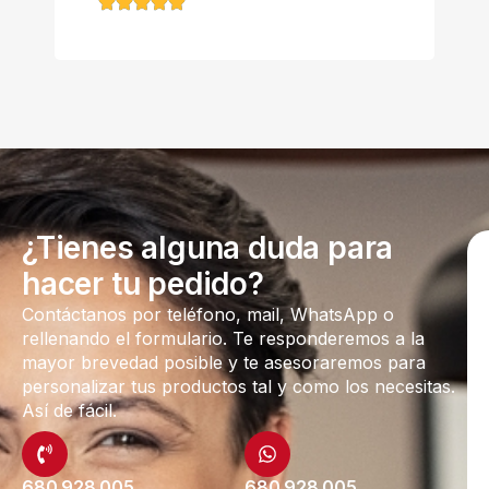
¿Tienes alguna duda para
hacer tu pedido?
Contáctanos por teléfono, mail, WhatsApp o
rellenando el formulario. Te responderemos a la
mayor brevedad posible y te asesoraremos para
personalizar tus productos tal y como los necesitas.
Así de fácil.
680 928 005
680 928 005