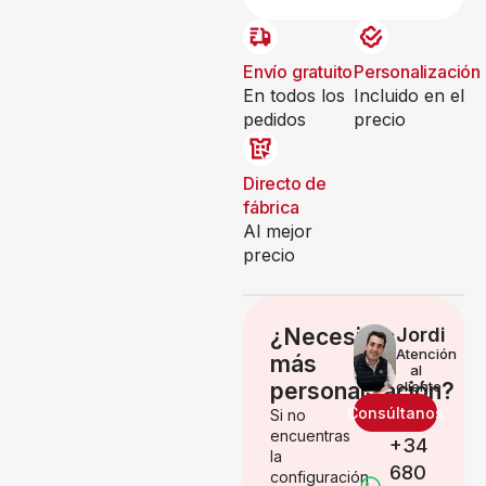
Envío gratuito
Personalización
En todos los
Incluido en el
pedidos
precio
Directo de
fábrica
Al mejor
precio
¿Necesitas
Jordi
Atención
más
al
personalización?
cliente
Consúltanos
Si no
encuentras
+34
la
680
configuración