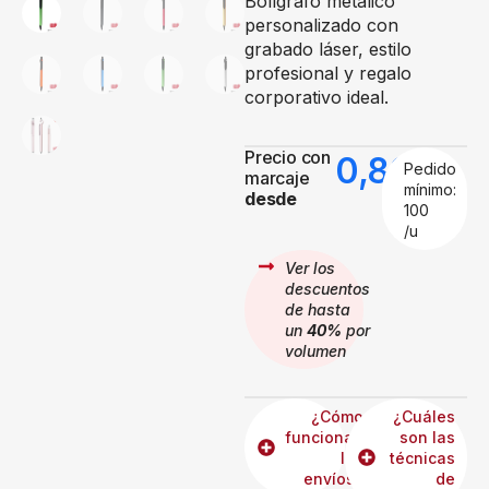
Bolígrafo metálico
personalizado con
grabado láser, estilo
profesional y regalo
corporativo ideal.
Precio con
0,89
€
Pedido
marcaje
mínimo:
desde
100
/u
Ver los
descuentos
de hasta
un
40%
por
volumen
¿Cómo
¿Cuáles
funcionan
son las
los
técnicas
envíos?
de