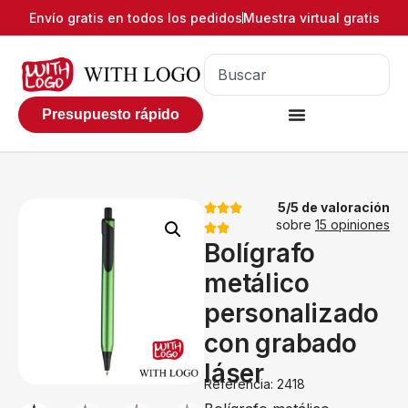
Envío gratis en todos los pedidos
Muestra virtual gratis
Presupuesto rápido
5/5 de valoración
sobre
15 opiniones
Bolígrafo
metálico
personalizado
con grabado
láser
Referencia: 2418