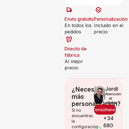
Envío gratuito
Personalización
En todos los
Incluido en el
pedidos
precio
Directo de
fábrica
Al mejor
precio
¿Necesitas
Jordi
Atención
más
al
personalización?
cliente
Consúltanos
Si no
encuentras
+34
la
680
configuración