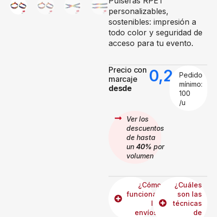
Pulseras RPET
personalizables,
sostenibles: impresión a
todo color y seguridad de
acceso para tu evento.
Precio con
0,24
€
Pedido
marcaje
mínimo:
desde
100
/u
Ver los
descuentos
de hasta
un
40%
por
volumen
¿Cómo
¿Cuáles
funcionan
son las
los
técnicas
envíos?
de