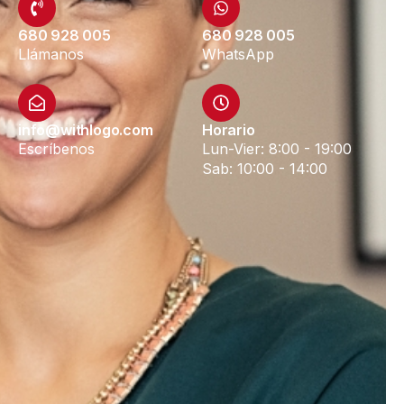
680 928 005
680 928 005
Llámanos
WhatsApp
info@withlogo.com
Horario
Escríbenos
Lun-Vier: 8:00 - 19:00
Sab: 10:00 - 14:00