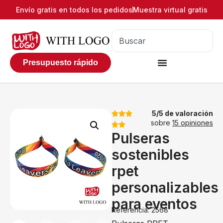
Envío gratis en todos los pedidos
Muestra virtual gratis
Presupuesto rápido
5/5 de valoración
sobre
15 opiniones
Pulseras
sostenibles
rpet
personalizables
para eventos
Referencia: 2568