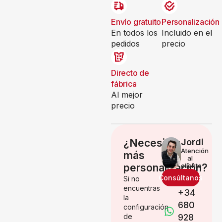
Envío gratuito
Personalización
En todos los
Incluido en el
pedidos
precio
Directo de
fábrica
Al mejor
precio
¿Necesitas
Jordi
Atención
más
al
personalización?
cliente
Consúltanos
Si no
encuentras
+34
la
680
configuración
de
928