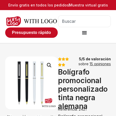
Envío gratis en todos los pedidos
Muestra virtual gratis
Presupuesto rápido
5/5 de valoración
sobre
15 opiniones
Bolígrafo
promocional
personalizado
tinta negra
alemana
Referencia: 2421