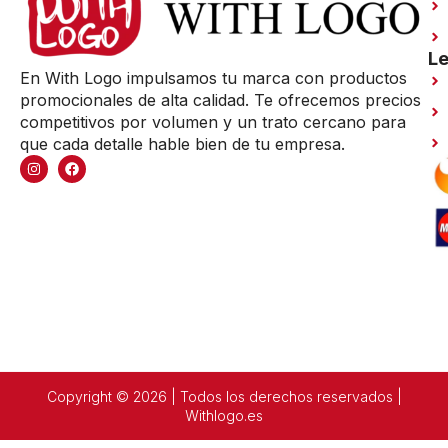
Le
En With Logo impulsamos tu marca con productos
promocionales de alta calidad. Te ofrecemos precios
competitivos por volumen y un trato cercano para
que cada detalle hable bien de tu empresa.
Copyright © 2026 | Todos los derechos reservados |
Withlogo.es