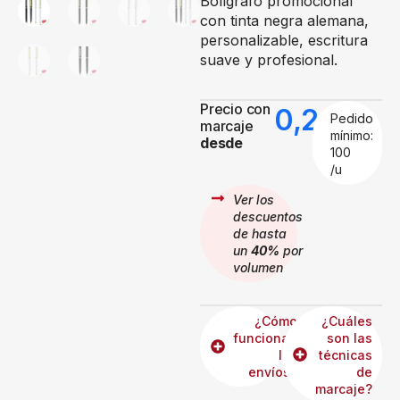
Bolígrafo promocional
con tinta negra alemana,
personalizable, escritura
suave y profesional.
Precio con
0,26
€
Pedido
marcaje
mínimo:
desde
100
/u
Ver los
descuentos
de hasta
un
40%
por
volumen
¿Cómo
¿Cuáles
funcionan
son las
los
técnicas
envíos?
de
marcaje?