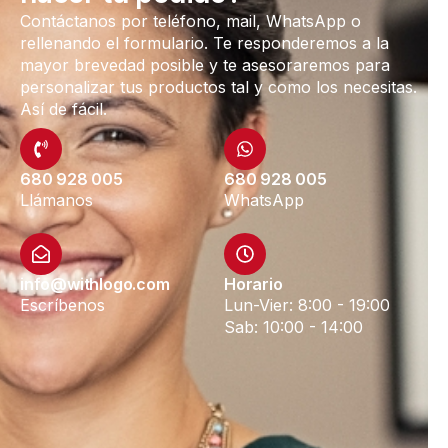
Contáctanos por teléfono, mail, WhatsApp o
rellenando el formulario. Te responderemos a la
mayor brevedad posible y te asesoraremos para
personalizar tus productos tal y como los necesitas.
Así de fácil.
680 928 005
680 928 005
Llámanos
WhatsApp
info@withlogo.com
Horario
Escríbenos
Lun-Vier: 8:00 - 19:00
Sab: 10:00 - 14:00