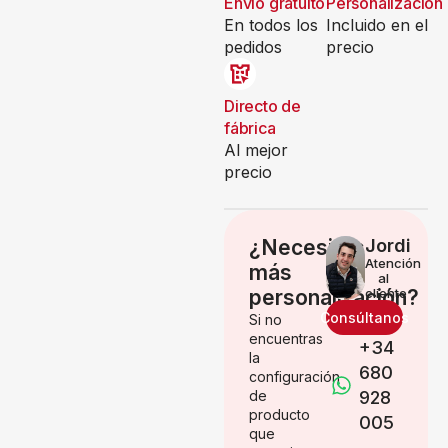
Envío gratuito
Personalización
En todos los
Incluido en el
pedidos
precio
Directo de
fábrica
Al mejor
precio
¿Necesitas
Jordi
Atención
más
al
personalización?
cliente
Consúltanos
Si no
encuentras
+34
la
680
configuración
de
928
producto
005
que