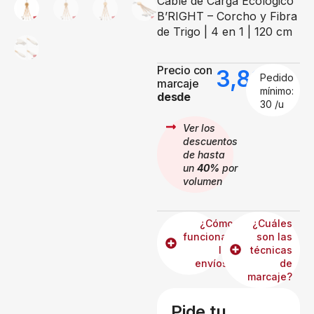
Cable de Carga Ecológico
B’RIGHT – Corcho y Fibra
de Trigo | 4 en 1 | 120 cm
Precio con
3,88
€
Pedido
marcaje
mínimo:
desde
30 /u
Ver los
descuentos
de hasta
un
40%
por
volumen
¿Cómo
¿Cuáles
funcionan
son las
los
técnicas
envíos?
de
marcaje?
Pide tu