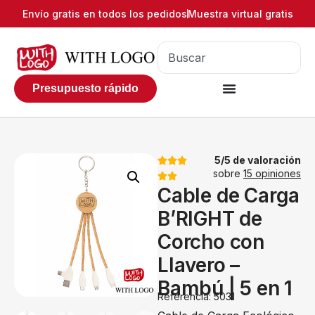
Envío gratis en todos los pedidos
Muestra virtual gratis
Presupuesto rápido
5/5 de valoración
sobre
15 opiniones
Cable de Carga
B’RIGHT de
Corcho con
Llavero –
Bambú | 5 en 1
Referencia: 5031