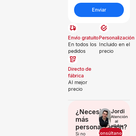
Enviar
Envío gratuito
Personalización
En todos los
Incluido en el
pedidos
precio
Directo de
fábrica
Al mejor
precio
¿Necesitas
Jordi
Atención
más
al
personalización?
cliente
Consúltanos
Si no