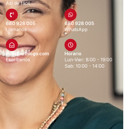
Así de fácil.
680 928 005
680 928 005
Llámanos
WhatsApp
info@withlogo.com
Horario
Escríbenos
Lun-Vier: 8:00 - 19:00
Sab: 10:00 - 14:00