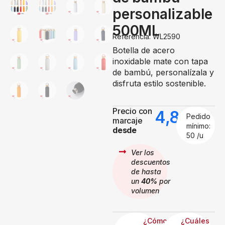
personalizable
500ML
Referencia: WL2590
Botella de acero
inoxidable mate con tapa
de bambú, personalízala y
disfruta estilo sostenible.
Precio con
4,86
€
Pedido
marcaje
mínimo:
desde
50 /u
Ver los
descuentos
de hasta
un
40%
por
volumen
¿Cómo
¿Cuáles