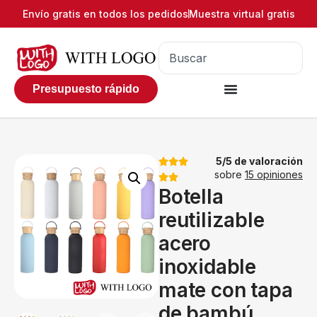
Envío gratis en todos los pedidos
Muestra virtual gratis
Presupuesto rápido
5/5 de valoración
sobre
15 opiniones
Botella
reutilizable
acero
inoxidable
mate con tapa
de bambú