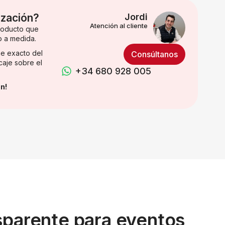
ización?
Jordi
Atención al cliente
producto que
o a medida.
e exacto del
Consúltanos
caje sobre el
+34 680 928 005
n!
nsparente para eventos