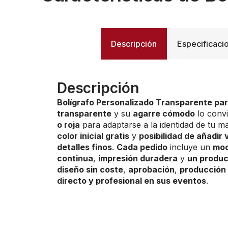
Descripción
Especificaci
Descripción
Bolígrafo Personalizado Transparente pa
transparente
y su
agarre cómodo
lo conv
o roja
para adaptarse a la identidad de tu m
color inicial gratis
y
posibilidad de añadir 
detalles finos
.
Cada pedido
incluye un
moc
continua
,
impresión duradera
y
un product
diseño sin coste
,
aprobación
,
producción 
directo y profesional en sus eventos
.