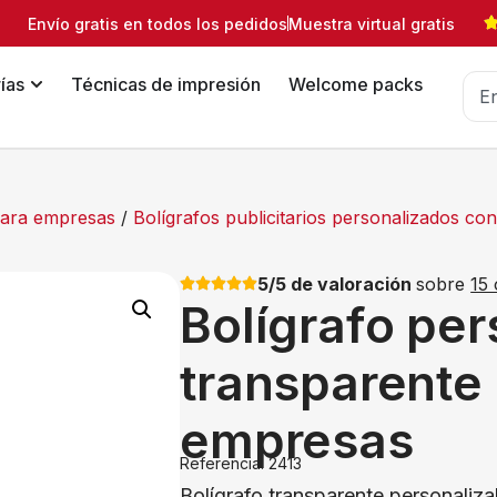
Envío gratis en todos los pedidos
Muestra virtual gratis
ías
Técnicas de impresión
Welcome packs
 para empresas
/
Bolígrafos publicitarios personalizados c
5/5 de valoración
sobre
15 
Bolígrafo pe
transparente
empresas
Referencia: 2413
Bolígrafo transparente personaliza