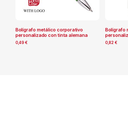
Bolígrafo metálico corporativo
Bolígrafo
personalizado con tinta alemana
personali
0,49
€
0,82
€