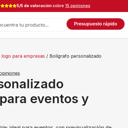
5/5 de valoración
sobre
15 opiniones
Presupuesto rápido
on logo para empresas
/ Bolígrafo personalizado
opiniones
rsonalizado
 para eventos y
ble: ideal para eventos, con previsualización de