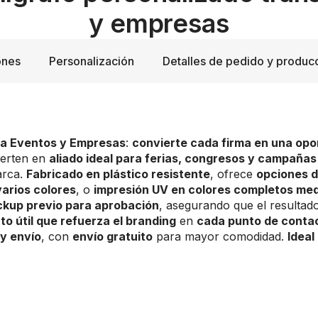
y empresas
ones
Personalización
Detalles de pedido y produc
ra Eventos y Empresas
:
convierte cada firma en una opo
ierten en
aliado ideal para ferias, congresos y campañas
arca.
Fabricado en plástico resistente
, ofrece
opciones d
varios colores
, o
impresión UV en colores completos m
kup previo para aprobación
, asegurando que el resultado
o útil que refuerza el branding
en
cada punto de contac
y envío
, con
envío gratuito
para mayor comodidad.
Idea