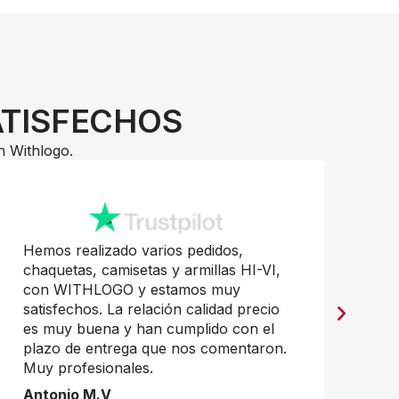
ATISFECHOS
n Withlogo.
Hemos realizado varios pedidos,
Pr
chaquetas, camisetas y armillas HI-VI,
mu
con WITHLOGO y estamos muy
Ja
satisfechos. La relación calidad precio
es muy buena y han cumplido con el
plazo de entrega que nos comentaron.
Muy profesionales.
Antonio M.V