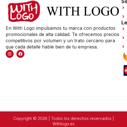
Se
Le
En With Logo impulsamos tu marca con productos
promocionales de alta calidad. Te ofrecemos precios
competitivos por volumen y un trato cercano para
que cada detalle hable bien de tu empresa.
Copyright © 2026 | Todos los derechos reservados |
Withlogo.es