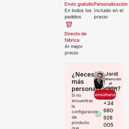
Envío gratuito
Personalización
En todos los
Incluido en el
pedidos
precio
Directo de
fábrica
Al mejor
precio
¿Necesitas
Jordi
Atención
más
al
personalización?
cliente
Consúltanos
Si no
encuentras
+34
la
680
configuración
de
928
producto
005
que