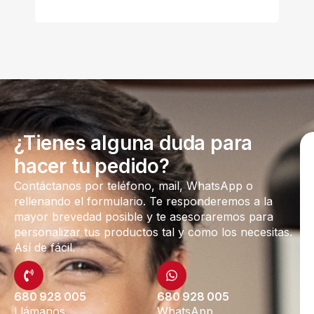
¿Tienes alguna duda para
hacer tu pedido?
Contáctanos por teléfono, mail, WhatsApp o
rellenando el formulario. Te responderemos a la
mayor brevedad posible y te asesoraremos para
personalizar tus productos tal y como los necesitas.
Así de fácil.
680 928 005
680 928 005
Llámanos
WhatsApp