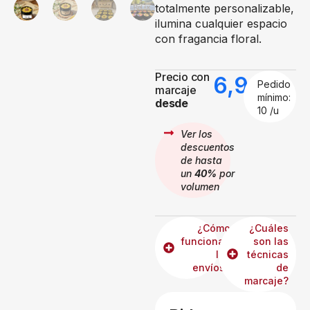
totalmente personalizable,
ilumina cualquier espacio
con fragancia floral.
Precio con
6,99
€
Pedido
marcaje
mínimo:
desde
10 /u
Ver los
descuentos
de hasta
un
40%
por
volumen
¿Cómo
¿Cuáles
funcionan
son las
los
técnicas
envíos?
de
marcaje?