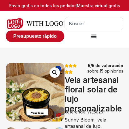
Envío gratis en todos los pedidos
Muestra virtual gratis
Presupuesto rápido
5/5 de valoración
sobre
15 opiniones
Vela artesanal
floral solar de
lujo
personalizable
Referencia: WL5025
Sunny Bloom, vela
artesanal de lujo,