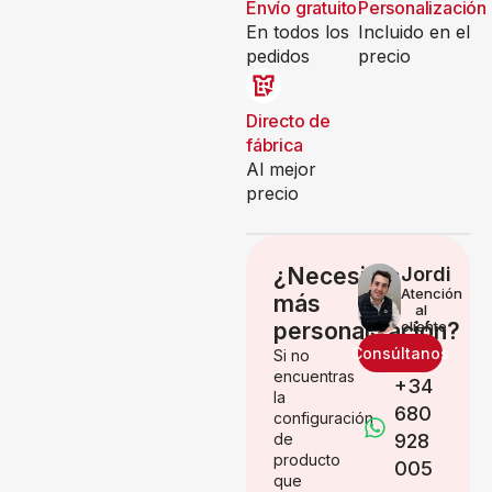
Envío gratuito
Personalización
En todos los
Incluido en el
pedidos
precio
Directo de
fábrica
Al mejor
precio
¿Necesitas
Jordi
Atención
más
al
personalización?
cliente
Consúltanos
Si no
encuentras
+34
la
680
configuración
de
928
producto
005
que