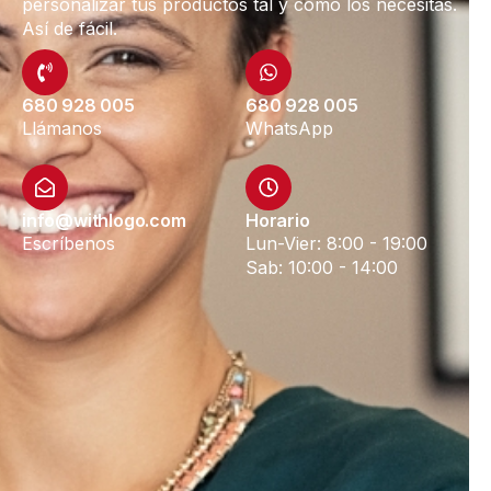
personalizar tus productos tal y como los necesitas.
Así de fácil.
680 928 005
680 928 005
Llámanos
WhatsApp
info@withlogo.com
Horario
Escríbenos
Lun-Vier: 8:00 - 19:00
Sab: 10:00 - 14:00