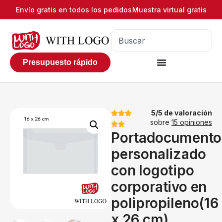
Envío gratis en todos los pedidos
Muestra virtual gratis
Presupuesto rápido
5/5 de valoración
sobre
15 opiniones
Portadocumento
personalizado
con logotipo
corporativo en
polipropileno(16
x 26 cm)