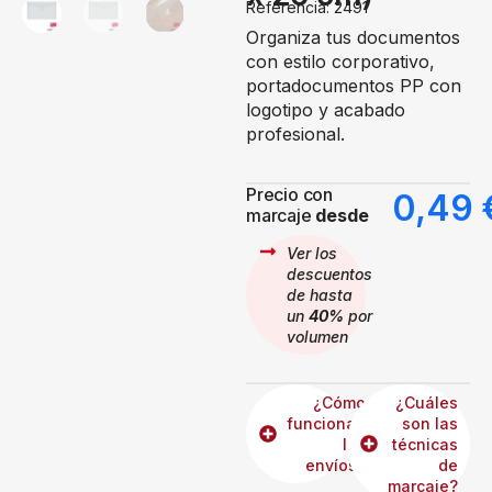
Referencia: 2491
Organiza tus documentos
con estilo corporativo,
portadocumentos PP con
logotipo y acabado
profesional.
Precio con
0,49
marcaje
desde
Ver los
descuentos
de hasta
un
40%
por
volumen
¿Cómo
¿Cuáles
funcionan
son las
los
técnicas
envíos?
de
marcaje?