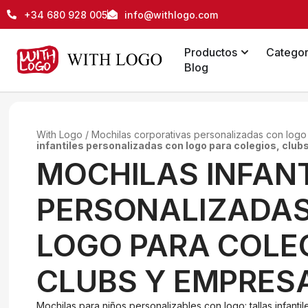
+34 680 928 005
info@withlogo.com
Productos
Categor
Blog
With Logo
/
Mochilas corporativas personalizadas con log
infantiles personalizadas con logo para colegios, clu
MOCHILAS INFANT
PERSONALIZADA
LOGO PARA COLE
CLUBS Y EMPRES
Mochilas para niños personalizables con logo: tallas infantil