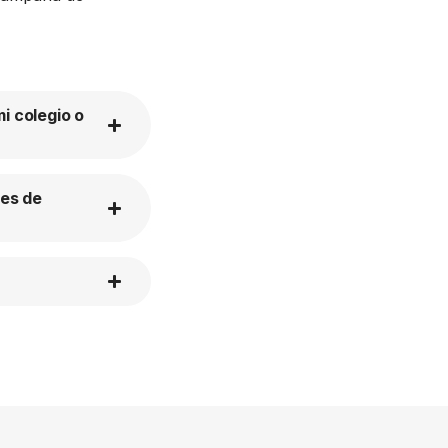
i colegio o
tes de