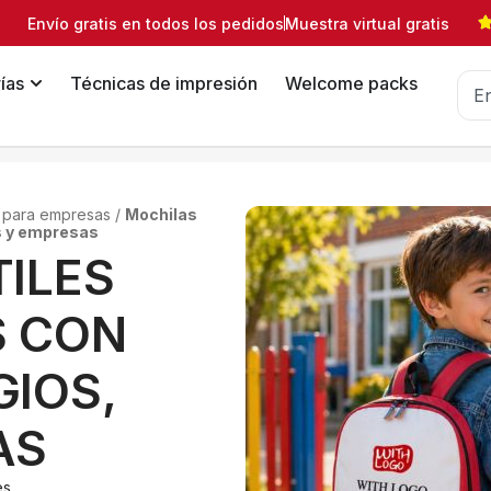
Envío gratis en todos los pedidos
Muestra virtual gratis
ías
Técnicas de impresión
Welcome packs
o para empresas
/
Mochilas
bs y empresas
ILES
S CON
GIOS,
AS
es,