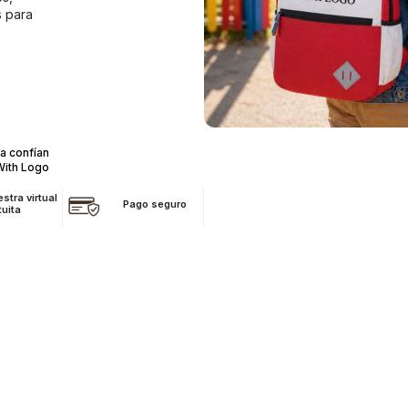
s para
a confían
With Logo
stra virtual
Pago seguro
tuita