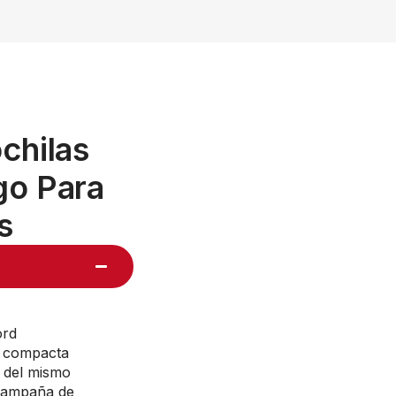
chilas
go Para
s
ord
a compacta
 del mismo
, campaña de