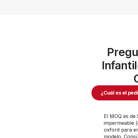
Pregu
Infant
¿Cuál es el ped
El MOQ es de 
impermeable (
oxford para e
modelo. Consúl