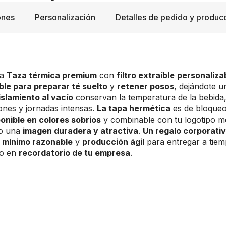
ones
Personalización
Detalles de pedido y produc
la
Taza térmica premium
con
filtro extraíble
personaliza
íble para preparar té suelto
y
retener posos
, dejándote un
islamiento al vacío
conservan la temperatura de la bebida
ones y jornadas intensas.
La tapa hermética
es de bloque
onible en colores sobrios
y combinable con tu logotipo m
do una
imagen duradera y atractiva
.
Un regalo corporati
 mínimo razonable
y
producción ágil
para entregar a tie
lo en
recordatorio de tu empresa
.