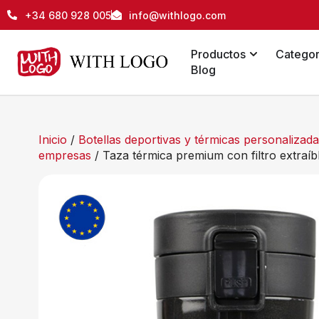
+34 680 928 005
info@withlogo.com
Productos
Categor
Blog
Inicio
/
Botellas deportivas y térmicas personaliza
empresas
/ Taza térmica premium con filtro extraíb