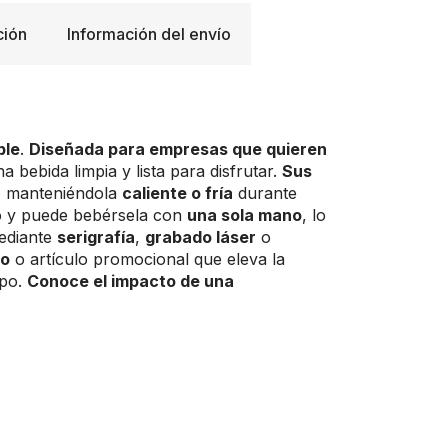
ción
Información del envío
ble
.
Diseñada para empresas que quieren
a bebida limpia y lista para disfrutar.
Sus
, manteniéndola
caliente o fría
durante
o y puede bebérsela con
una sola mano
, lo
ediante
serigrafía
,
grabado láser
o
vo
o artículo promocional que eleva la
mpo.
Conoce el impacto de una