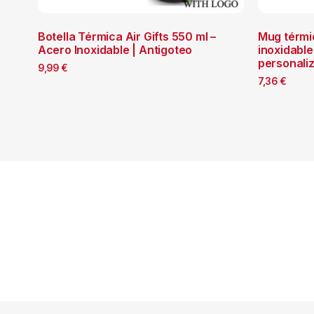
Botella Térmica Air Gifts 550 ml –
Mug térmi
Acero Inoxidable | Antigoteo
inoxidabl
personali
9,99
€
7,36
€