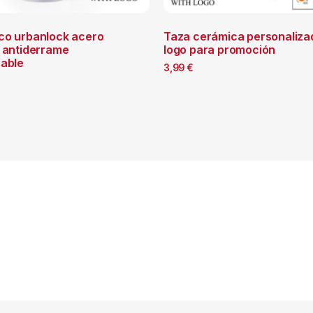
co urbanlock acero
Taza cerámica personaliza
e antiderrame
logo para promoción
zable
3,99
€