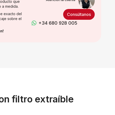
producto que
o a medida.
e exacto del
Consúltanos
caje sobre el
+34 680 928 005
n!
 filtro extraíble