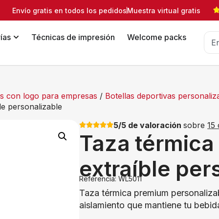
Envío gratis en todos los pedidos
Muestra virtual gratis
ías
Técnicas de impresión
Welcome packs
das con logo para empresas
/
Botellas deportivas personaliz
le personalizable
5/5 de valoración
sobre
15 
Taza térmica 
extraíble per
Referencia: WL5011
Taza térmica premium personalizabl
aislamiento que mantiene tu bebid