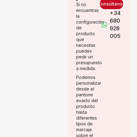
Consúltanos
Si no
encuentras
+34
la
680
configuración
de
928
producto
005
que
necesitas
puedes
pedir un
presupuesto
a medida.
Podemos
personalizar
desde el
pantone
exacto del
producto
hasta
diferentes
tipos de
marcaje
sobre el