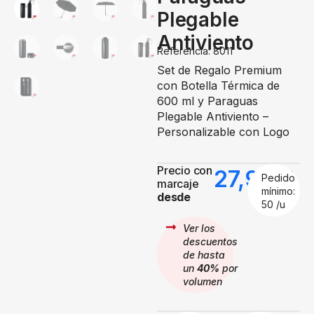
Plegable
Antiviento
Referencia: 8011
Set de Regalo Premium
con Botella Térmica de
600 ml y Paraguas
Plegable Antiviento –
Personalizable con Logo
Precio con
27,99
€
Pedido
marcaje
mínimo:
desde
50 /u
Ver los
descuentos
de hasta
un
40%
por
volumen