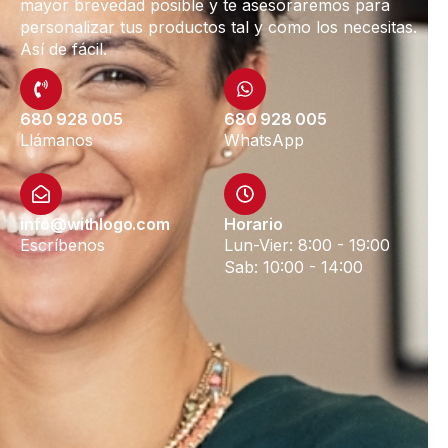
mayor brevedad posible y te asesoraremos para
personalizar tus productos tal y como los necesitas.
Así de fácil.
680 928 005
680 928 005
Llámanos
WhatsApp
info@withlogo.com
Horario
Escríbenos
Lun-Vier: 8:00 - 19:00
Sab: 10:00 - 14:00