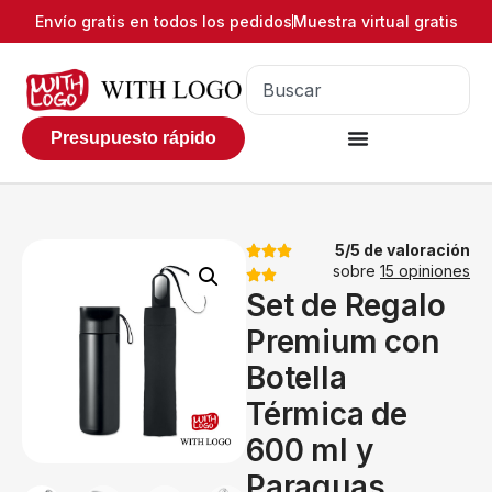
Envío gratis en todos los pedidos
Muestra virtual gratis
Presupuesto rápido
5/5 de valoración
sobre
15 opiniones
Set de Regalo
Premium con
Botella
Térmica de
600 ml y
Paraguas