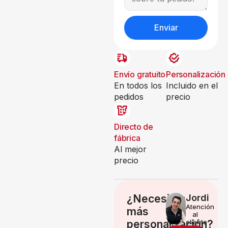
Enviar
Envío gratuito
Personalización
En todos los
Incluido en el
pedidos
precio
Directo de
fábrica
Al mejor
precio
¿Necesitas
Jordi
Atención
más
al
personalización?
cliente