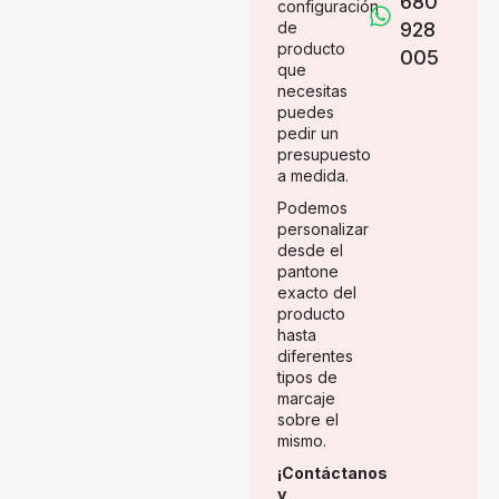
680
configuración
de
928
producto
005
que
necesitas
puedes
pedir un
presupuesto
a medida.
Podemos
personalizar
desde el
pantone
exacto del
producto
hasta
diferentes
tipos de
marcaje
sobre el
mismo.
¡Contáctanos
y