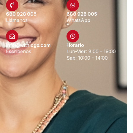
680 928 005
680 928 005
Llámanos
WhatsApp
info@withlogo.com
Horario
Escríbenos
Lun-Vier: 8:00 - 19:00
Sab: 10:00 - 14:00