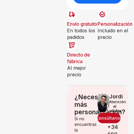
Envío gratuito
Personalización
En todos los
Incluido en el
pedidos
precio
Directo de
fábrica
Al mejor
precio
¿Necesitas
Jordi
Atención
más
al
personalización?
cliente
Consúltanos
Si no
encuentras
+34
la