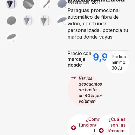
Referencia: 2611
Paraguas promocional
automático de fibra de
vidrio, con funda
personalizada, potencia tu
marca donde vayas.
Precio con
9,99
€
Pedido
marcaje
mínimo:
desde
30 /u
Ver los
descuentos
de hasta
un
40%
por
volumen
¿Cómo
¿Cuáles
funcionan
son las
los
técnicas