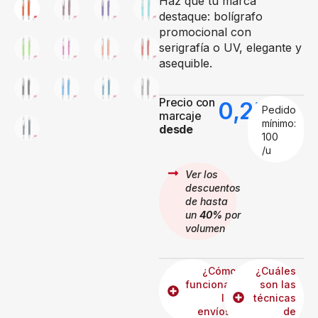
Haz que tu marca
destaque: bolígrafo
promocional con
serigrafía o UV, elegante y
asequible.
Precio con
0,25
€
Pedido
marcaje
mínimo:
desde
100
/u
Ver los
descuentos
de hasta
un
40%
por
volumen
¿Cómo
¿Cuáles
funcionan
son las
los
técnicas
envíos?
de