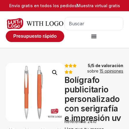
Envío gratis en todos los pedidos
Muestra virtual gratis
Presupuesto rápido
5/5 de valoración
sobre
15 opiniones
Bolígrafo
publicitario
personalizado
con serigrafía
e impresión uv
Referencia: 2410