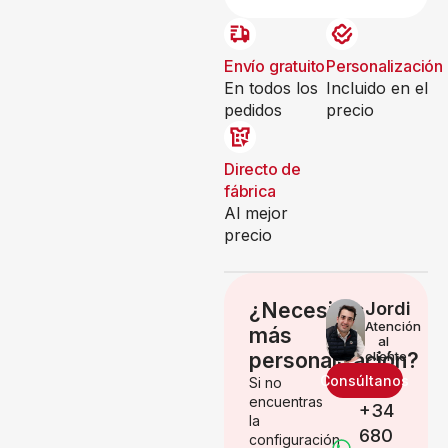
Envío gratuito
Personalización
En todos los
Incluido en el
pedidos
precio
Directo de
fábrica
Al mejor
precio
¿Necesitas
Jordi
Atención
más
al
personalización?
cliente
Consúltanos
Si no
encuentras
+34
la
680
configuración