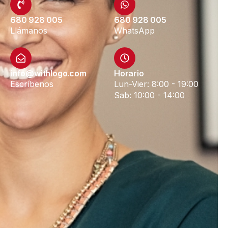
680 928 005
680 928 005
Llámanos
WhatsApp
info@withlogo.com
Horario
Escríbenos
Lun-Vier: 8:00 - 19:00
Sab: 10:00 - 14:00