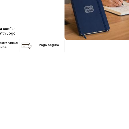
a confían
With Logo
stra virtual
Pago seguro
tuita