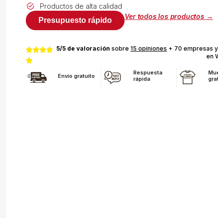
Productos de alta calidad
Ver todos los productos →
Presupuesto rápido
5/5 de valoración
sobre
15 opiniones
+ 70 empresas y
en 
Respuesta
Mue
Envío gratuito
rápida
gra