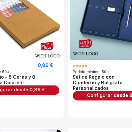
0,89
€
: 50u
Pedido mínimo: 50u
jo – 8 Ceras y 8
Set de Regalo con
a Colorear
Cuaderno y Bolígrafo
Personalizados
igurar desde
0,89
€
Configurar desde