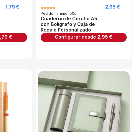
1,79
€
2,95
€
Pedido mínimo: 50u
Cuaderno de Corcho A5
con Bolígrafo y Caja de
Regalo Personalizado
1,79
€
Configurar desde
2,95
€