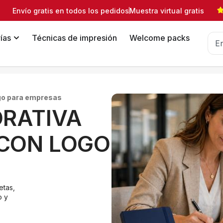
Envío gratis en todos los pedidos
Muestra virtual gratis
ías
Técnicas de impresión
Welcome packs
ogo para empresas
ORATIVA
CON LOGO
etas,
o y