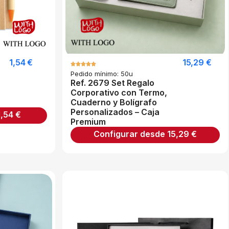
1,54
€
15,29
€
Pedido mínimo: 50u
Ref. 2679 Set Regalo
Corporativo con Termo,
Cuaderno y Bolígrafo
Personalizados – Caja
1,54
€
Premium
Configurar desde
15,29
€