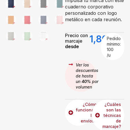
Impulsa tu marca con este
cuaderno corporativo
personalizado con logo
metálico en cada reunión.
Precio con
1,80
€
Pedido
marcaje
mínimo:
desde
100
/u
Ver los
descuentos
de hasta
un
40%
por
volumen
¿Cómo
¿Cuáles
funcionan
son las
los
técnicas
envíos?
de
marcaje?