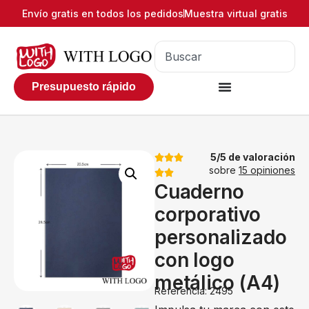
Envío gratis en todos los pedidos
Muestra virtual gratis
Presupuesto rápido
5/5 de valoración
sobre
15 opiniones
Cuaderno
corporativo
personalizado
con logo
metálico (A4)
Referencia: 2495