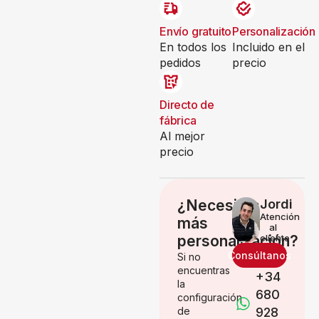
Envío gratuito
Personalización
En todos los
Incluido en el
pedidos
precio
Directo de
fábrica
Al mejor
precio
¿Necesitas
Jordi
Atención
más
al
personalización?
cliente
Consúltanos
Si no
encuentras
+34
la
680
configuración
de
928