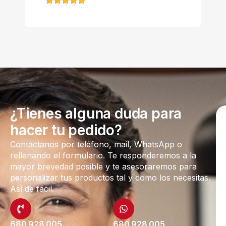
¿Tienes alguna duda para
hacer tu pedido?
Contáctanos por teléfono, mail, WhatsApp o
rellenando el formulario. Te responderemos a la
mayor brevedad posible y te asesoraremos para
personalizar tus productos tal y como los necesitas.
Así de fácil.
680 928 005
680 928 005