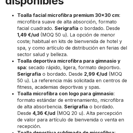
disponibles
Toalla facial microfibra premium 30×30 cm
:
microfibra suave de alta absorción, formato
facial cuadrado.
Serigrafía
o bordado. Desde
1,49 €/ud
(MOQ 50 u). La opción de menor
coste; habitual en kits de bienvenida de hotel y
spa, y como artículo de distribución en ferias del
sector salud y belleza.
Toalla deportiva microfibra para gimnasio y
spa
: secado rápido, ligera, formato deportivo.
Serigrafía
o bordado. Desde
2,99 €/ud
(MOQ
50 u). La referencia más solicitada en centros de
fitness, academias deportivas y spas.
Toalla microfibra con logo para gimnasio
:
formato estándar de entrenamiento, microfibra
de alta absorbencia.
Serigrafía
o bordado.
Desde
4,36 €/ud
(MOQ 20 u). Alta percepción
de valor para artículo de bienvenida o venta en
recepción.
Toalla deportiva sublimada de microfibra
: